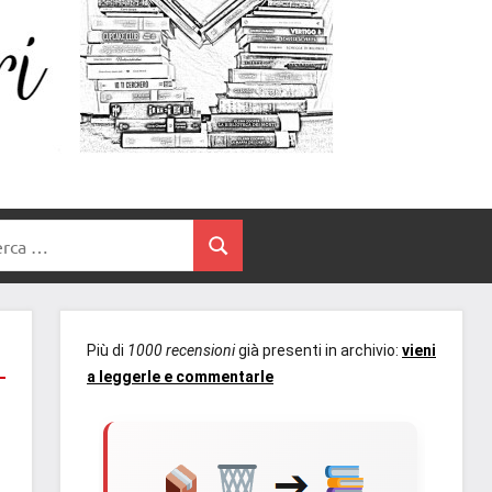
Un
blog
di
Cuore
romanzi
romance
e
Tra
non
rca
solo.
Cerca
I
Recensioni,
anteprime,
Libri
cover
Più di
1000 recensioni
già presenti in archivio:
vieni
reveal,
a leggerle e commentarle
prossime
uscite
editoriali
delle