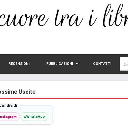
Rice
RECENSIONI
PUBBLICAZIONI
CONTATTI
per:
rossime Uscite
Condividi
Instagram
w
WhatsApp