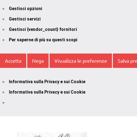
Gestisci opzioni
Gestisci servizi
Gestisci {vendor_count} fornitori
Per saperne di più su questi scopi
Accetta
Nega
Visualizza le preferenze
Salva pr
Informativa sulla Privacy e sui Cookie
Informativa sulla Privacy e sui Cookie
Vai
al
contenuto