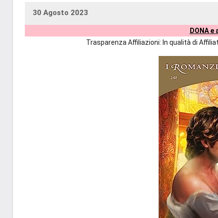
30 Agosto 2023
uctil_user
Nessun
DONA e a
commento
Trasparenza Affiliazioni: In qualità di Affi