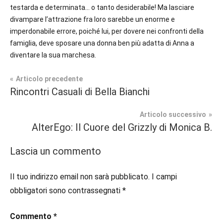
testarda e determinata… o tanto desiderabile! Ma lasciare
divampare l’attrazione fra loro sarebbe un enorme e
imperdonabile errore, poiché lui, per dovere nei confronti della
famiglia, deve sposare una donna ben più adatta di Anna a
diventare la sua marchesa.
Navigazione
Articolo precedente
Tag
Rincontri Casuali di Bella Bianchi
Prossime
#blog
,
articoli
Uscite
#blogger
,
Articolo successivo
#bloggerlife
,
AlterEgo: Il Cuore del Grizzly di Monica B.
Romance
#book
,
Storico
#booklover
,
Lascia un commento
#consigliodilettura
,
#ebook
,
Il tuo indirizzo email non sarà pubblicato.
I campi
#historicalromance
,
obbligatori sono contrassegnati
*
#historicalromancebook
,
#inlibreria
,
Commento
*
#inspiration
,