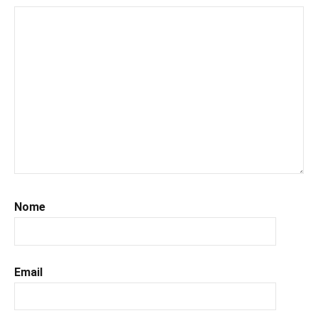
#instalibri
,
#ioleggo
,
#italianblogger
,
#kindle
,
#leggerechepassione
,
#leggerelibri
,
#leggerepervivere
,
#leggeresempre
,
#leggo
,
#libri
,
#libriconsigli
,
#romanzostorico
,
Nome
#uncuoretrailibri
Email