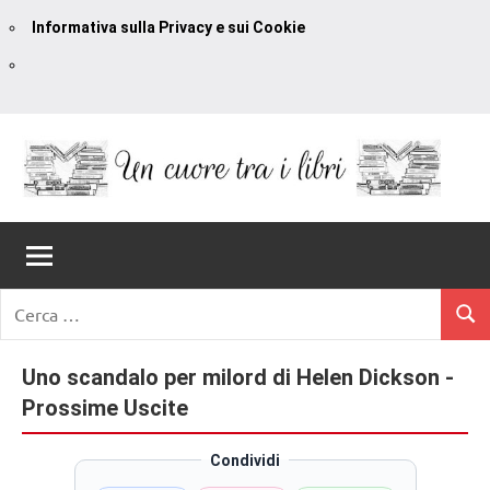
Informativa sulla Privacy e sui Cookie
Vai
al
contenuto
Un
blog
di
Cuore
romanzi
romance
Tra
Ricerca
e
Cerc
per:
I
non
solo.
Uno scandalo per milord di Helen Dickson -
Libri
Recensioni,
Prossime Uscite
anteprime,
cover
Condividi
reveal,