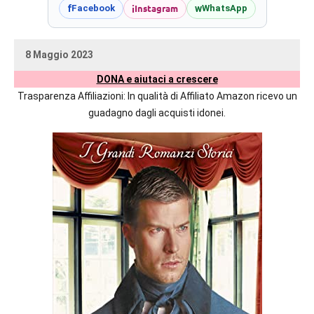
prossime
i
Instagram
f
w
Facebook
WhatsApp
uscite
editoriali
8 Maggio 2023
delle
uctil_user
Nessun
maggiori
DONA e aiutaci a crescere
commento
autrici
Trasparenza Affiliazioni: In qualità di Affiliato Amazon ricevo un
italiane
guadagno dagli acquisti idonei.
e
straniere.