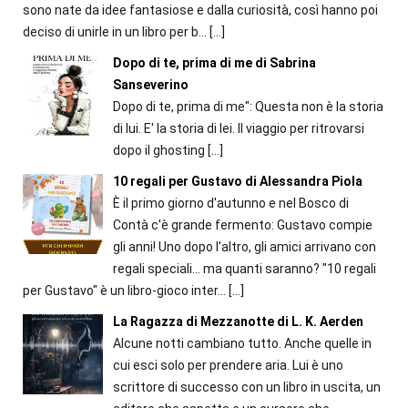
sono nate da idee fantasiose e dalla curiosità, così hanno poi
deciso di unirle in un libro per b...
[…]
Dopo di te, prima di me di Sabrina
Sanseverino
Dopo di te, prima di me": Questa non è la storia
di lui. E' la storia di lei. Il viaggio per ritrovarsi
dopo il ghosting
[…]
10 regali per Gustavo di Alessandra Piola
È il primo giorno d'autunno e nel Bosco di
Contà c'è grande fermento: Gustavo compie
gli anni! Uno dopo l'altro, gli amici arrivano con
regali speciali... ma quanti saranno? "10 regali
per Gustavo" è un libro-gioco inter...
[…]
La Ragazza di Mezzanotte di L. K. Aerden
Alcune notti cambiano tutto. Anche quelle in
cui esci solo per prendere aria. Lui è uno
scrittore di successo con un libro in uscita, un