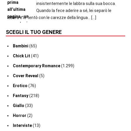
insistentemente le labbra sulla sua bocca.
Quando la fece aderire a sé, lei separò le
labbra e lo tentò con le carezze della lingua...
[…]
SCEGLI IL TUO GENERE
Bambini
(65)
Chick Lit
(41)
Contemporary Romance
(1.299)
Cover Reveal
(5)
Erotico
(76)
Fantasy
(218)
Giallo
(33)
Horror
(2)
Interviste
(13)