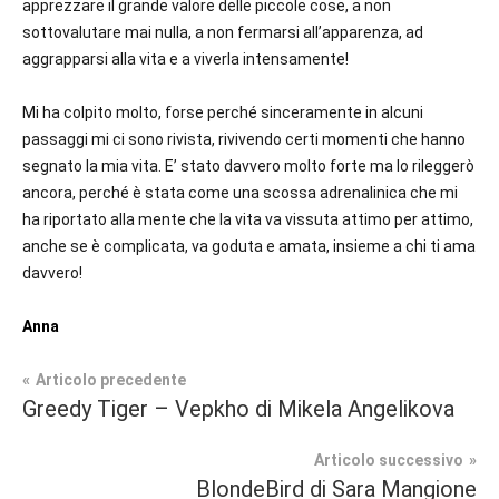
apprezzare il grande valore delle piccole cose, a non
sottovalutare mai nulla, a non fermarsi all’apparenza, ad
aggrapparsi alla vita e a viverla intensamente!
Mi ha colpito molto, forse perché sinceramente in alcuni
passaggi mi ci sono rivista, rivivendo certi momenti che hanno
segnato la mia vita. E’ stato davvero molto forte ma lo rileggerò
ancora, perché è stata come una scossa adrenalinica che mi
ha riportato alla mente che la vita va vissuta attimo per attimo,
anche se è complicata, va goduta e amata, insieme a chi ti ama
davvero!
Anna
Navigazione
Articolo precedente
Tag
Greedy Tiger – Vepkho di Mikela Angelikova
In
#blog
,
articoli
secondo
#blogger
,
Articolo successivo
piano
#bloggerlife
,
BlondeBird di Sara Mangione