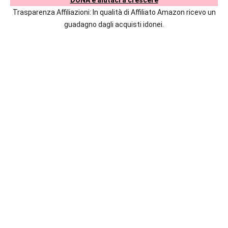
commento
italiane
Trasparenza Affiliazioni: In qualità di Affiliato Amazon ricevo un
e
guadagno dagli acquisti idonei.
straniere.