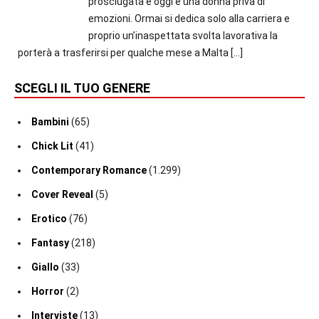
prosciugata e oggi è una donna priva di
emozioni. Ormai si dedica solo alla carriera e
proprio un’inaspettata svolta lavorativa la
porterà a trasferirsi per qualche mese a Malta
[…]
SCEGLI IL TUO GENERE
Bambini
(65)
Chick Lit
(41)
Contemporary Romance
(1.299)
Cover Reveal
(5)
Erotico
(76)
Fantasy
(218)
Giallo
(33)
Horror
(2)
Interviste
(13)