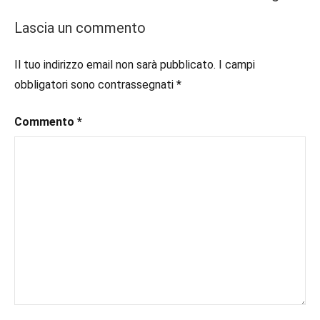
#book
,
Narrativa
#booklover
,
Lascia un commento
#consigliodilettura
,
Recensioni
#ebook
,
Il tuo indirizzo email non sarà pubblicato.
I campi
#inlibreria
,
obbligatori sono contrassegnati
*
#inspiration
,
#instalibri
,
Commento
*
#ioleggo
,
#italianblogger
,
#kindle
,
#leggerechepassione
,
#leggerelibri
,
#leggerepervivere
,
#leggeresempre
,
#leggo
,
#libri
,
#libriconsigli
,
#recensioni
,
#recensionilibri
,