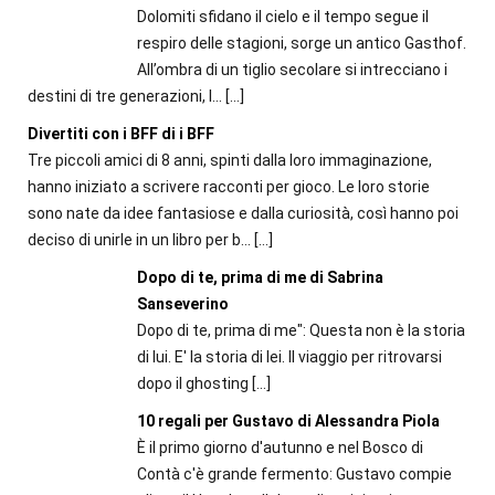
Dolomiti sfidano il cielo e il tempo segue il
respiro delle stagioni, sorge un antico Gasthof.
All’ombra di un tiglio secolare si intrecciano i
destini di tre generazioni, l...
[…]
Divertiti con i BFF di i BFF
Tre piccoli amici di 8 anni, spinti dalla loro immaginazione,
hanno iniziato a scrivere racconti per gioco. Le loro storie
sono nate da idee fantasiose e dalla curiosità, così hanno poi
deciso di unirle in un libro per b...
[…]
Dopo di te, prima di me di Sabrina
Sanseverino
Dopo di te, prima di me": Questa non è la storia
di lui. E' la storia di lei. Il viaggio per ritrovarsi
dopo il ghosting
[…]
10 regali per Gustavo di Alessandra Piola
È il primo giorno d'autunno e nel Bosco di
Contà c'è grande fermento: Gustavo compie