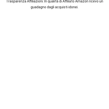
maggiori
Trasparenza Affiliazioni: In qualità di Affiliato Amazon ricevo un
autrici
guadagno dagli acquisti idonei.
italiane
e
straniere.