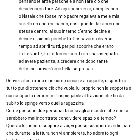
pensano le altre persone e a non fare ciò che
desideriamo fare. Ad ogni ricorrenza, compleanno
o Natale che fosse, mio padre regalava a me e mia
sorella un enorme pacco, così grande da starci noi
stesse dentro, al suo interno c’erano decine e
decine di piccoli pacchetti. Passavamo diverso
tempo ad aprirli tutti, per poi scoprire che erano
tutte vuote, tutte tranne una. Lui mi ha insegnato
ad avere pazienza, a credere che dopo tante
delusioni arriverà una bella sorpresa.»
Denver al contrario è un uomo cinico e arrogante, disposto a
tutto pur di ottenere ciò che vuole, lui proprio non la sopporta e
non sopporta nemmeno l’inspiegabile attrazione che fin da
subito lo spinge verso quella ragazzina.
Come possono due personalità cosi agli antipodi e che non si
sarebbero mai incontrate condividere spazio e tempo?
Questo lo lascerò scoprire a voi, vi posso solamente anticipare
che durante la lettura non vi annoierete, ho adorato ogni