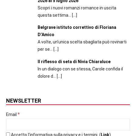
2026 al 5 luglio 2026
Scopri i nuovi romanzi romance in uscita
questa settima...
[…]
Belgrave istituto correttivo di Floriana
D’Amico
A volte, un’unica scelta sbagliata può rovinarti
per se...
[…]
Il riflesso di seta di Nivia Chiaraluce
In un dialogo con se stessa, Carole confida il
dolore d...
[…]
NEWSLETTER
*
Email
Accetto l'informativa sulla privacy e i termini. (
Link
)