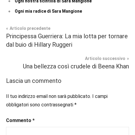
Ogni nostra scintilla di Sara Mangione
Ogni mia radice di Sara Mangione
Navigazione
Articolo precedente
Tag
Principessa Guerriera: La mia lotta per tornare
Contemporary
#blog
,
articoli
dal buio di Hillary Ruggeri
Romance
#blogger
,
#bloggerlife
,
Articolo successivo
In
#book
,
Una bellezza così crudele di Beena Khan
secondo
#booklover
,
piano
#consigliodilettura
,
Lascia un commento
#ebook
,
Recensioni
#inlibreria
,
Il tuo indirizzo email non sarà pubblicato.
I campi
#inspiration
,
obbligatori sono contrassegnati
*
#instalibri
,
#ioleggo
,
Commento
*
#italianblogger
,
#kindle
,