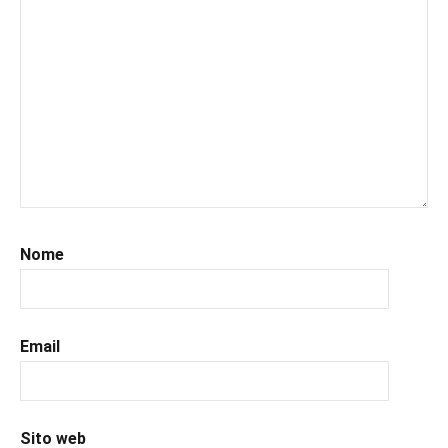
#leggerechepassione
,
#leggerelibri
,
#leggerepervivere
,
#leggeresempre
,
#leggo
,
#libri
,
#libriconsigli
,
#libriromance
,
#recensioni
,
#recensionilibri
,
#romance
,
Nome
#romantic
,
#romanzorosa
,
#uncuoretrailibri
Email
Sito web