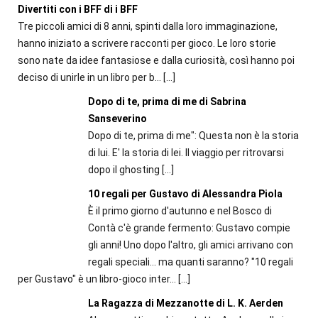
Divertiti con i BFF di i BFF
Tre piccoli amici di 8 anni, spinti dalla loro immaginazione,
hanno iniziato a scrivere racconti per gioco. Le loro storie
sono nate da idee fantasiose e dalla curiosità, così hanno poi
deciso di unirle in un libro per b...
[…]
Dopo di te, prima di me di Sabrina
Sanseverino
Dopo di te, prima di me": Questa non è la storia
di lui. E' la storia di lei. Il viaggio per ritrovarsi
dopo il ghosting
[…]
10 regali per Gustavo di Alessandra Piola
È il primo giorno d'autunno e nel Bosco di
Contà c'è grande fermento: Gustavo compie
gli anni! Uno dopo l'altro, gli amici arrivano con
regali speciali... ma quanti saranno? "10 regali
per Gustavo" è un libro-gioco inter...
[…]
La Ragazza di Mezzanotte di L. K. Aerden