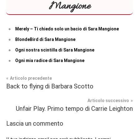
Mangione
Merely – Ti chiedo solo un bacio di Sara Mangione
BlondeBird di Sara Mangione
Ogni nostra scintilla di Sara Mangione
Ogni mia radice di Sara Mangione
Navigazione
Articolo precedente
Tag
Back to flying di Barbara Scotto
Contemporary
#blog
,
articoli
Romance
#blogger
,
Articolo successivo
#bloggerlife
,
Unfair Play. Primo tempo di Carrie Leighton
Prossime
#book
,
Uscite
#booklover
,
Lascia un commento
#consigliodilettura
,
#ebook
,