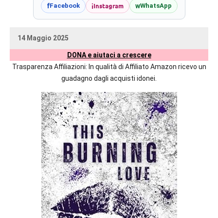
prossime
i
Instagram
f
w
Facebook
WhatsApp
uscite
editoriali
14 Maggio 2025
delle
uctil_user
Nessun
maggiori
DONA e aiutaci a crescere
commento
autrici
Trasparenza Affiliazioni: In qualità di Affiliato Amazon ricevo un
italiane
guadagno dagli acquisti idonei.
e
straniere.