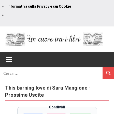
Informativa sulla Privacy e sui Cookie
Vai
al
contenuto
Un
blog
di
Cuore
romanzi
romance
Tra
Ricerca
e
Cerc
per:
I
non
solo.
This burning love di Sara Mangione -
Libri
Recensioni,
Prossime Uscite
anteprime,
cover
Condividi
reveal,