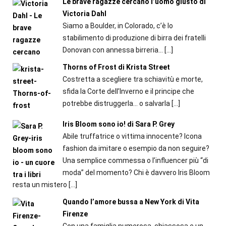
Le brave ragazze cercano l’uomo giusto di
Victoria Dahl
Siamo a Boulder, in Colorado, c’è lo
stabilimento di produzione di birra dei fratelli
Donovan con annessa birreria...
[…]
Thorns of Frost di Krista Street
Costretta a scegliere tra schiavitù e morte,
sfida la Corte dell’Inverno e il principe che
potrebbe distruggerla… o salvarla
[…]
Iris Bloom sono io! di Sara P. Grey
Abile truffatrice o vittima innocente? Icona
fashion da imitare o esempio da non seguire?
Una semplice commessa o l’influencer più “di
moda” del momento? Chi è davvero Iris Bloom
resta un mistero
[…]
Quando l’amore bussa a New York di Vita
Firenze
Con una famiglia numerosa, chiassosa e un