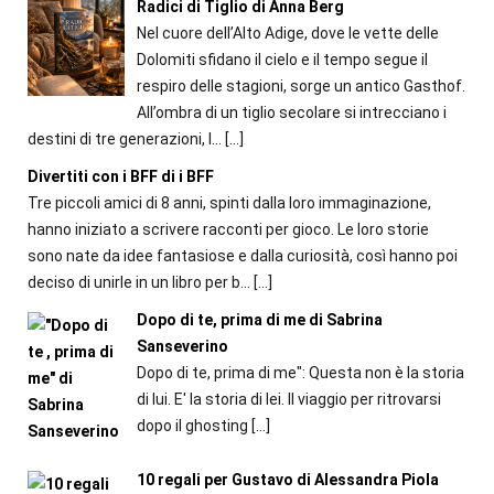
Radici di Tiglio di Anna Berg
Nel cuore dell’Alto Adige, dove le vette delle
Dolomiti sfidano il cielo e il tempo segue il
respiro delle stagioni, sorge un antico Gasthof.
All’ombra di un tiglio secolare si intrecciano i
destini di tre generazioni, l...
[…]
Divertiti con i BFF di i BFF
Tre piccoli amici di 8 anni, spinti dalla loro immaginazione,
hanno iniziato a scrivere racconti per gioco. Le loro storie
sono nate da idee fantasiose e dalla curiosità, così hanno poi
deciso di unirle in un libro per b...
[…]
Dopo di te, prima di me di Sabrina
Sanseverino
Dopo di te, prima di me": Questa non è la storia
di lui. E' la storia di lei. Il viaggio per ritrovarsi
dopo il ghosting
[…]
10 regali per Gustavo di Alessandra Piola