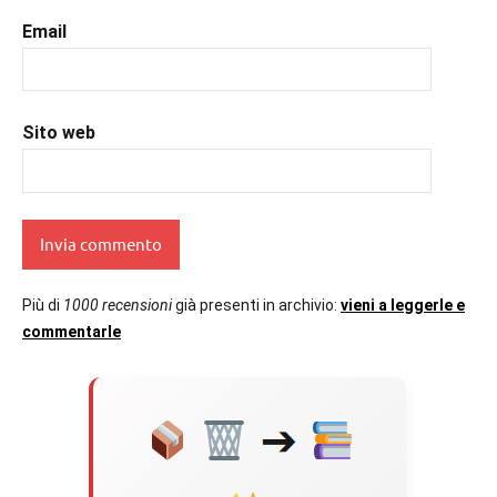
#romanzorosa
,
#uncuoretrailibri
Email
Sito web
Più di
1000 recensioni
già presenti in archivio:
vieni a leggerle e
commentarle