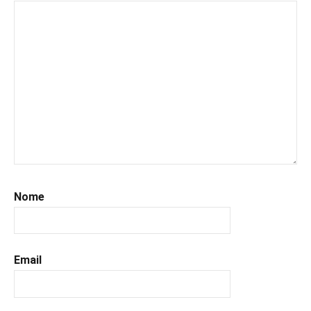
#italianblogger
,
#kindle
,
#leggerechepassione
,
#leggerelibri
,
#leggerepervivere
,
#leggeresempre
,
#leggo
,
#libri
,
#libriconsigli
,
#prossimeuscite
,
#prossimeuscitelibri
,
#sportromance
,
Nome
#uncuoretrailibri
Email