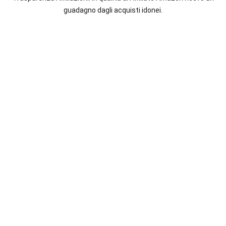
italiane
guadagno dagli acquisti idonei.
e
straniere.