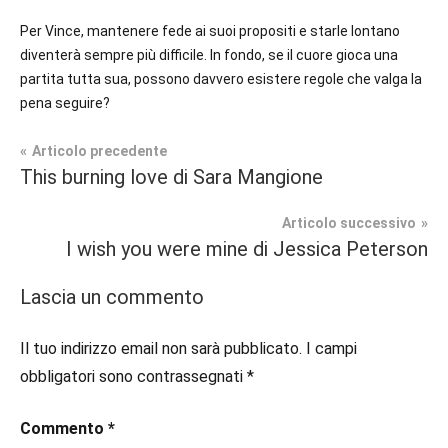
Per Vince, mantenere fede ai suoi propositi e starle lontano
diventerà sempre più difficile. In fondo, se il cuore gioca una
partita tutta sua, possono davvero esistere regole che valga la
pena seguire?
Navigazione
Articolo precedente
Tag
This burning love di Sara Mangione
Prossime
#blog
,
articoli
Uscite
#blogger
,
Articolo successivo
#bloggerlife
,
I wish you were mine di Jessica Peterson
Sport
#book
,
Romance
#booklover
,
Lascia un commento
#consigliodilettura
,
#ebook
,
Il tuo indirizzo email non sarà pubblicato.
I campi
#inlibreria
,
obbligatori sono contrassegnati
*
#inspiration
,
#instalibri
,
Commento
*
#ioleggo
,