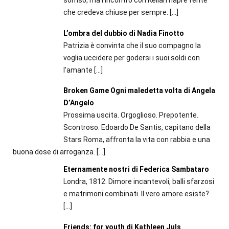
sorriso, ma l'incontro con Kellan riapre ferite
che credeva chiuse per sempre.
[…]
L’ombra del dubbio di Nadia Finotto
Patrizia è convinta che il suo compagno la
voglia uccidere per godersi i suoi soldi con
l’amante
[…]
Broken Game Ogni maledetta volta di Angela
D’Angelo
Prossima uscita. Orgoglioso. Prepotente.
Scontroso. Edoardo De Santis, capitano della
Stars Roma, affronta la vita con rabbia e una
buona dose di arroganza.
[…]
Eternamente nostri di Federica Sambataro
Londra, 1812. Dimore incantevoli, balli sfarzosi
e matrimoni combinati. Il vero amore esiste?
[…]
Friends: for youth di Kathleen Juls