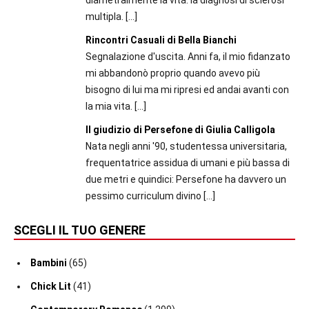
multipla.
[…]
Rincontri Casuali di Bella Bianchi
Segnalazione d'uscita. Anni fa, il mio fidanzato
mi abbandonò proprio quando avevo più
bisogno di lui ma mi ripresi ed andai avanti con
la mia vita.
[…]
Il giudizio di Persefone di Giulia Calligola
Nata negli anni '90, studentessa universitaria,
frequentatrice assidua di umani e più bassa di
due metri e quindici: Persefone ha davvero un
pessimo curriculum divino
[…]
SCEGLI IL TUO GENERE
Bambini
(65)
Chick Lit
(41)