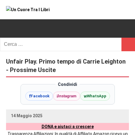
Vai
al
Un
blog
contenuto
di
Cuore
romanzi
romance
Tra
Ricerca
e
Cerc
per:
I
non
solo.
Unfair Play. Primo tempo di Carrie Leighton
Libri
Recensioni,
- Prossime Uscite
anteprime,
cover
Condividi
reveal,
f
i
w
Facebook
Instagram
WhatsApp
prossime
uscite
editoriali
14 Maggio 2025
delle
uctil_user
Nessun
maggiori
DONA e aiutaci a crescere
commento
autrici
Trasparenza Affiliazioni: In qualità di Affiliato Amazon ricevo un