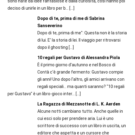
sono nate da idee fantasiose e dalla curiosità, così hanno poi
deciso di unirle in un libro per b...
[…]
Dopo di te, prima di me di Sabrina
Sanseverino
Dopo di te, prima di me": Questa non è la storia
di lui. E' la storia di lei. Il viaggio per ritrovarsi
dopo il ghosting
[…]
10 regali per Gustavo di Alessandra Piola
È il primo giorno d'autunno e nel Bosco di
Contà c'è grande fermento: Gustavo compie
gli anni! Uno dopo l'altro, gli amici arrivano con
regali speciali... ma quanti saranno? "10 regali
per Gustavo" è un libro-gioco inter...
[…]
La Ragazza di Mezzanotte di L. K. Aerden
Alcune notti cambiano tutto. Anche quelle in
cui esci solo per prendere aria. Lui è uno
scrittore di successo con un libro in uscita, un
editore che aspetta e un cursore che