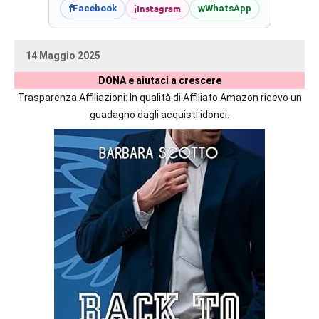
prossime
i
Instagram
f
w
Facebook
WhatsApp
uscite
editoriali
14 Maggio 2025
delle
uctil_user
Nessun
maggiori
DONA e aiutaci a crescere
commento
autrici
Trasparenza Affiliazioni: In qualità di Affiliato Amazon ricevo un
italiane
guadagno dagli acquisti idonei.
e
straniere.