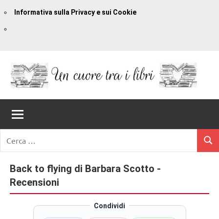
Informativa sulla Privacy e sui Cookie
Vai
al
contenuto
Un
blog
di
Cuore
romanzi
romance
Tra
Ricerca
e
Cerc
per:
I
non
solo.
Back to flying di Barbara Scotto -
Libri
Recensioni,
Recensioni
anteprime,
cover
Condividi
reveal,