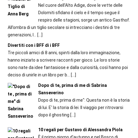
Nel cuore dell’Alto Adige, dove le vette delle
Dolomiti sfidano il cielo e il tempo segue il
respiro delle stagioni, sorge un antico Gasthof.
All’ombra di un tiglio secolare si intrecciano i destini di tre
generazioni, l...
[…]
Divertiti con i BFF di i BFF
Tre piccoli amici di 8 anni, spinti dalla loro immaginazione,
hanno iniziato a scrivere racconti per gioco. Le loro storie
sono nate da idee fantasiose e dalla curiosità, così hanno poi
deciso di unirle in un libro per b...
[…]
Dopo di te, prima di me di Sabrina
Sanseverino
Dopo di te, prima di me": Questa non è la storia
di lui. E' la storia di lei. Il viaggio per ritrovarsi
dopo il ghosting
[…]
10 regali per Gustavo di Alessandra Piola
È il primo giorno d'autunno e nel Bosco di