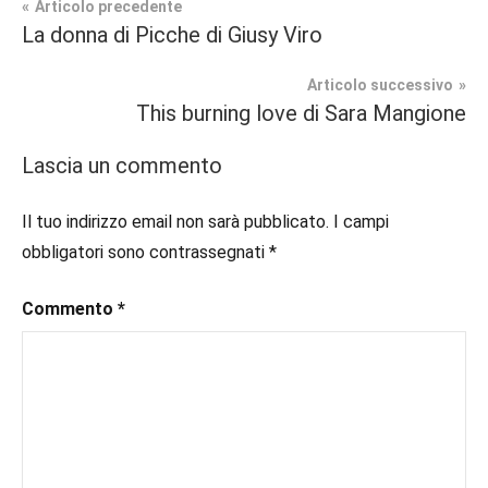
Navigazione
Articolo precedente
Tag
La donna di Picche di Giusy Viro
Recensioni
#blog
,
articoli
#blogger
,
Articolo successivo
In
#bloggerlife
,
This burning love di Sara Mangione
secondo
#book
,
piano
#booklover
,
Lascia un commento
#consigliodilettura
,
Sport
#ebook
,
Il tuo indirizzo email non sarà pubblicato.
I campi
Romance
#inlibreria
,
obbligatori sono contrassegnati
*
#inspiration
,
#instalibri
,
Commento
*
#ioleggo
,
#italianblogger
,
#kindle
,
#leggerechepassione
,
#leggerelibri
,
#leggerepervivere
,
#leggeresempre
,