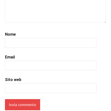
#leggo
,
#libri
,
#libriconsigli
,
#prossimeuscite
,
#prossimeuscitelibri
,
#recensioni
,
Nome
#recensionilibri
,
#sportromance
,
#uncuoretrailibri
Email
Sito web