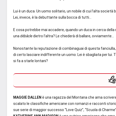
Lui è un duca. Un uomo solitario, un nobile di cui l’alta societ
Lei, invece, è la debuttante sulla bocca di tutti…
E cosa potrebbe mai accadere, quando un duca in cerca della 
una
débâcle
dietro l’altra? Le chiederà di ballare, ovviamente…
Nonostante la reputazione di combinaguai di questa fanciulla, 
di certo lasciare indifferente un uomo. Lei è sbagliata per lui.
si fa a starle lontani?
Le
MAGGIE DALLEN
è una ragazza del Montana che ama scrivere 
scalato le classifiche americane con romanzi e racconti storici, 
sue serie di maggior successo “Love Quiz”, “Scuola di Charme”
KATHERINE ANN MADISON
è una autrice americana che ama 