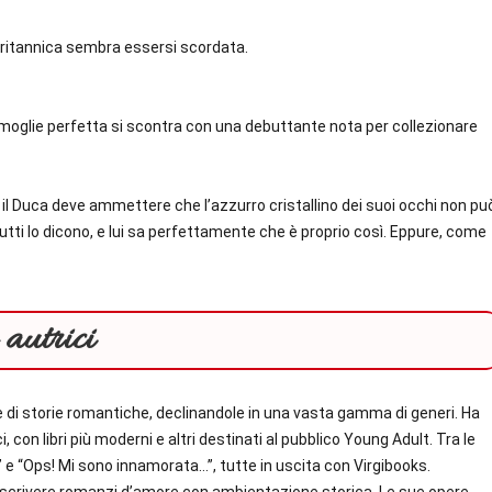
à britannica sembra essersi scordata.
moglie perfetta si scontra con una debuttante nota per collezionare
il Duca deve ammettere che l’azzurro cristallino dei suoi occhi non pu
 Tutti lo dicono, e lui sa perfettamente che è proprio così. Eppure, come
 autrici
di storie romantiche, declinandole in una vasta gamma di generi. Ha
con libri più moderni e altri destinati al pubblico Young Adult. Tra le
 e “Ops! Mi sono innamorata…”, tutte in uscita con Virgibooks.
scrivere romanzi d’amore con ambientazione storica. Le sue opere