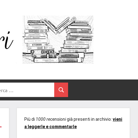
Un
blog
di
Cuore
romanzi
romance
e
Tra
non
rca
solo.
Cerca
I
Recensioni,
anteprime,
Libri
cover
Più di
1000 recensioni
già presenti in archivio:
vieni
reveal,
a leggerle e commentarle
prossime