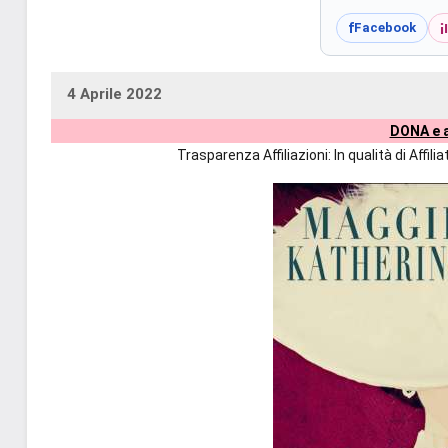
i
f
Facebook
4 Aprile 2022
uctil_user
Nessun
DONA e a
commento
Trasparenza Affiliazioni: In qualità di Affi