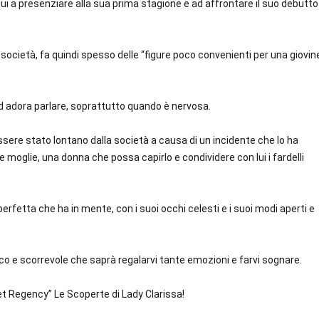
qui a presenziare alla sua prima stagione e ad affrontare il suo debutto
società, fa quindi spesso delle “figure poco convenienti per una giovin
d adora parlare, soprattutto quando è nervosa.
sere stato lontano dalla società a causa di un incidente che lo ha
are moglie, una donna che possa capirlo e condividere con lui i fardelli
erfetta che ha in mente, con i suoi occhi celesti e i suoi modi aperti e
 e scorrevole che saprà regalarvi tante emozioni e farvi sognare.
et Regency” Le Scoperte di Lady Clarissa!