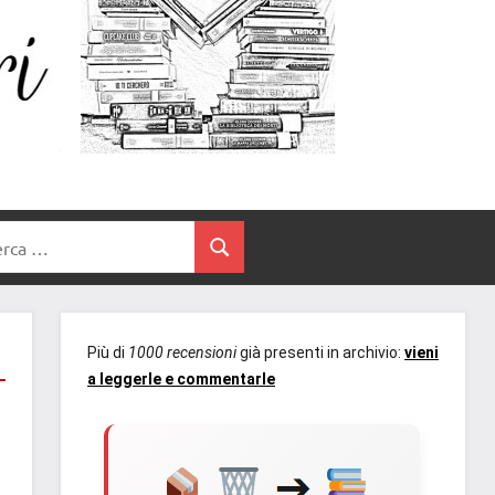
Un
blog
di
Cuore
romanzi
romance
e
Tra
non
rca
solo.
Cerca
I
Recensioni,
anteprime,
Libri
cover
Più di
1000 recensioni
già presenti in archivio:
vieni
reveal,
a leggerle e commentarle
prossime
uscite
editoriali
delle