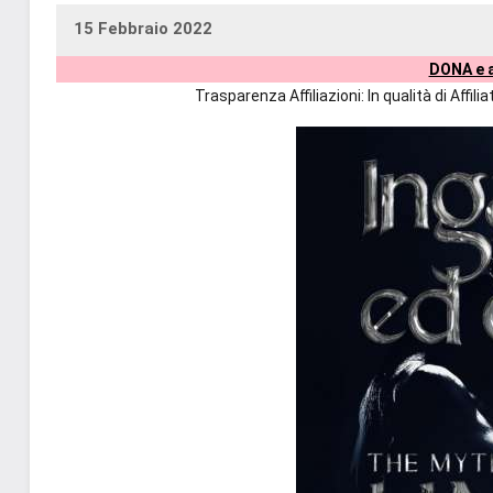
15 Febbraio 2022
uctil_user
Nessun
DONA e a
commento
Trasparenza Affiliazioni: In qualità di Affi