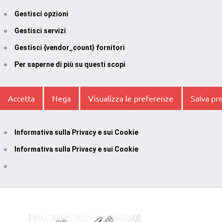
Gestisci opzioni
Gestisci servizi
Gestisci {vendor_count} fornitori
Per saperne di più su questi scopi
Accetta
Nega
Visualizza le preferenze
Salva pr
Informativa sulla Privacy e sui Cookie
Informativa sulla Privacy e sui Cookie
Vai
al
contenuto