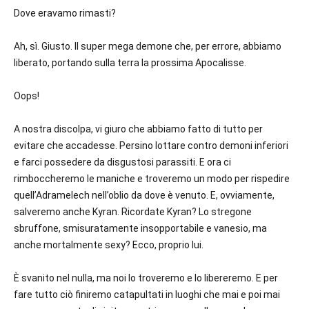
Dove eravamo rimasti?
Ah, sì. Giusto. Il super mega demone che, per errore, abbiamo
liberato, portando sulla terra la prossima Apocalisse.
Oops!
A nostra discolpa, vi giuro che abbiamo fatto di tutto per
evitare che accadesse. Persino lottare contro demoni inferiori
e farci possedere da disgustosi parassiti. E ora ci
rimboccheremo le maniche e troveremo un modo per rispedire
quell’Adramelech nell’oblio da dove è venuto. E, ovviamente,
salveremo anche Kyran. Ricordate Kyran? Lo stregone
sbruffone, smisuratamente insopportabile e vanesio, ma
anche mortalmente sexy? Ecco, proprio lui.
È svanito nel nulla, ma noi lo troveremo e lo libereremo. E per
fare tutto ciò finiremo catapultati in luoghi che mai e poi mai