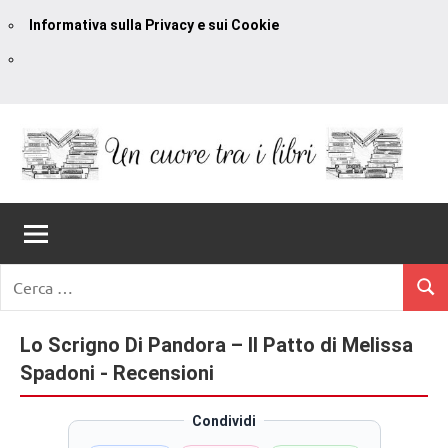
Informativa sulla Privacy e sui Cookie
Vai
al
contenuto
Un
blog
di
Cuore
romanzi
romance
Tra
Ricerca
e
Cerc
per:
I
non
solo.
Lo Scrigno Di Pandora – Il Patto di Melissa
Libri
Recensioni,
Spadoni - Recensioni
anteprime,
cover
Condividi
reveal,