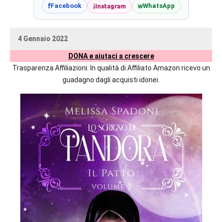
prossime
i
Instagram
f
w
Facebook
WhatsApp
uscite
editoriali
4 Gennaio 2022
delle
uctil_user
Nessun
maggiori
DONA e aiutaci a crescere
commento
autrici
Trasparenza Affiliazioni: In qualità di Affiliato Amazon ricevo un
italiane
guadagno dagli acquisti idonei.
e
straniere.