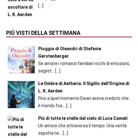
[…]
PIÙ VISTI DELLA SETTIMANA
Pioggia di Oleandri di Stefanie
Gerstenberger
Se amate i romanzi familiari ricchi di emozioni,
segret...
[…]
Le Ombre di Aetheria: Il Sigillo dell'Origine di
L. K. Aerden
Fino a quel momento Ewan aveva creduto che
il mondo fos...
[…]
Più di tutte le stelle del cielo di Luca Cameli
Un amore che attraversa il tempo. Una verità
sepolta ne...
[…]