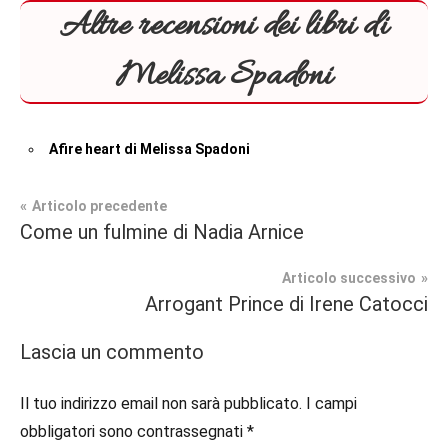
Altre recensioni dei libri di
Melissa Spadoni
Afire heart di Melissa Spadoni
Navigazione
Articolo precedente
Tag
Come un fulmine di Nadia Arnice
Fantasy
#blog
,
articoli
#blogger
,
Articolo successivo
Recensioni
#bloggerlife
,
Arrogant Prince di Irene Catocci
#book
,
#booklover
,
Lascia un commento
#consigliodilettura
,
#ebook
,
Il tuo indirizzo email non sarà pubblicato.
I campi
#fantasy
,
obbligatori sono contrassegnati
*
#inlibreria
,