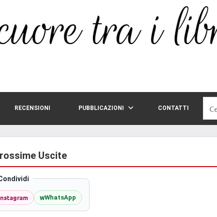
Rice
RECENSIONI
PUBBLICAZIONI
CONTATTI
per:
Prossime Uscite
Condividi
Instagram
w
WhatsApp