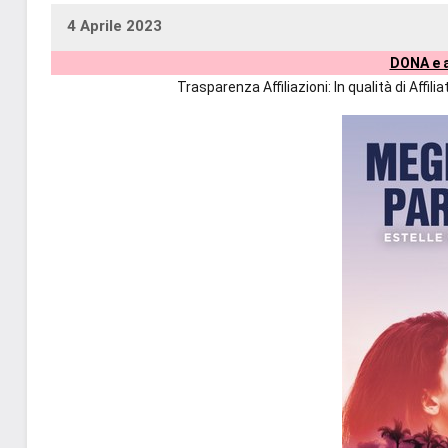
4 Aprile 2023
uctil_user
Nessun
DONA e a
commento
Trasparenza Affiliazioni: In qualità di Affi