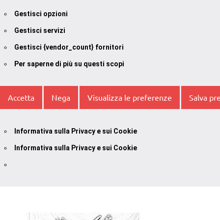
Gestisci opzioni
Gestisci servizi
Gestisci {vendor_count} fornitori
Per saperne di più su questi scopi
Accetta
Nega
Visualizza le preferenze
Salva pr
Informativa sulla Privacy e sui Cookie
Informativa sulla Privacy e sui Cookie
Vai
al
contenuto