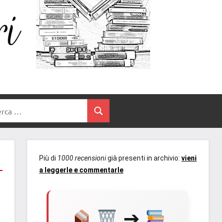
Un
blog
di
Cuore
romanzi
romance
e
Tra
non
rca
solo.
Cerca
I
Recensioni,
anteprime,
Libri
cover
Più di
1000 recensioni
già presenti in archivio:
vieni
reveal,
a leggerle e commentarle
prossime
uscite
editoriali
delle