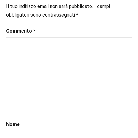
#ebook
,
Il tuo indirizzo email non sarà pubblicato.
I campi
#inlibreria
,
obbligatori sono contrassegnati
*
#instalibri
,
#ioleggo
,
Commento
*
#italianblogger
,
#kindle
,
#leggerechepassione
,
#leggerelibri
,
#leggerepervivere
,
#leggeresempre
,
#leggo
,
#libri
,
#libriconsigliati
,
#libridaleggere
,
#recensioni
,
#recensionilibri
,
#romance
,
Nome
#romantic
,
#uncuoretrailibri