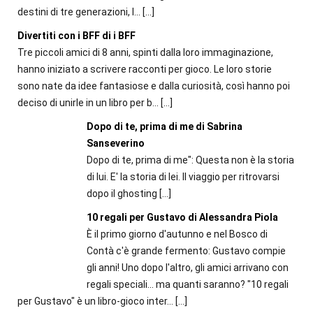
destini di tre generazioni, l...
[…]
Divertiti con i BFF di i BFF
Tre piccoli amici di 8 anni, spinti dalla loro immaginazione,
hanno iniziato a scrivere racconti per gioco. Le loro storie
sono nate da idee fantasiose e dalla curiosità, così hanno poi
deciso di unirle in un libro per b...
[…]
Dopo di te, prima di me di Sabrina
Sanseverino
Dopo di te, prima di me": Questa non è la storia
di lui. E' la storia di lei. Il viaggio per ritrovarsi
dopo il ghosting
[…]
10 regali per Gustavo di Alessandra Piola
È il primo giorno d'autunno e nel Bosco di
Contà c'è grande fermento: Gustavo compie
gli anni! Uno dopo l'altro, gli amici arrivano con
regali speciali... ma quanti saranno? "10 regali
per Gustavo" è un libro-gioco inter...
[…]