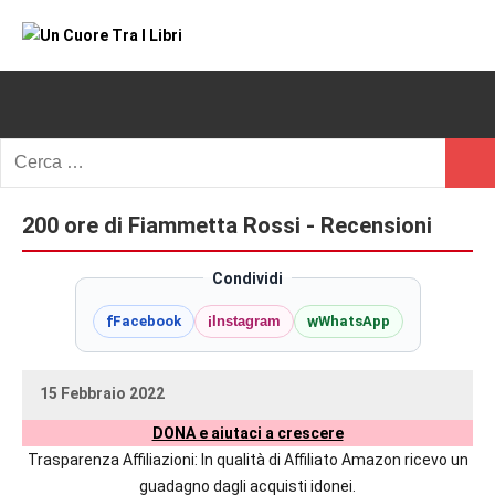
Vai
al
Un
blog
contenuto
di
Cuore
romanzi
romance
Tra
Ricerca
e
Cerc
per:
I
non
solo.
200 ore di Fiammetta Rossi - Recensioni
Libri
Recensioni,
anteprime,
Condividi
cover
f
i
w
Facebook
Instagram
WhatsApp
reveal,
prossime
uscite
15 Febbraio 2022
editoriali
uctil_user
Nessun
delle
DONA e aiutaci a crescere
commento
maggiori
Trasparenza Affiliazioni: In qualità di Affiliato Amazon ricevo un
autrici
guadagno dagli acquisti idonei.