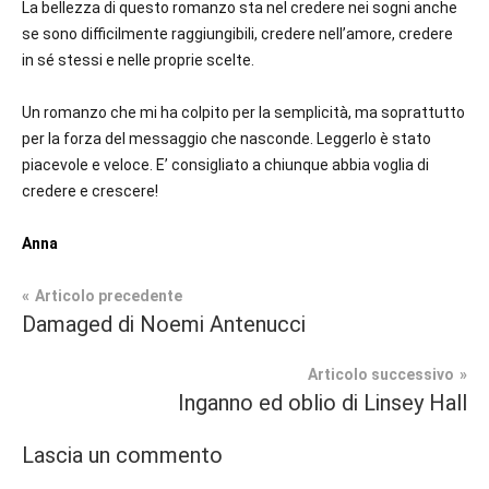
La bellezza di questo romanzo sta nel credere nei sogni anche
se sono difficilmente raggiungibili, credere nell’amore, credere
in sé stessi e nelle proprie scelte.
Un romanzo che mi ha colpito per la semplicità, ma soprattutto
per la forza del messaggio che nasconde. Leggerlo è stato
piacevole e veloce. E’ consigliato a chiunque abbia voglia di
credere e crescere!
Anna
Navigazione
Articolo precedente
Tag
Damaged di Noemi Antenucci
Contemporary
#blog
,
articoli
Romance
#blogger
,
Articolo successivo
#bloggerlife
,
Inganno ed oblio di Linsey Hall
Recensioni
#book
,
#booklover
,
Lascia un commento
#consigliodilettura
,