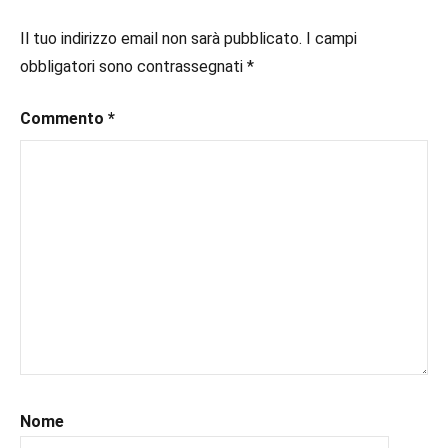
#ebook
,
#inlibreria
,
Il tuo indirizzo email non sarà pubblicato.
I campi
#instalibri
,
obbligatori sono contrassegnati
*
#ioleggo
,
#italianblogger
,
Commento
*
#kindle
,
#leggerechepassione
,
#leggerelibri
,
#leggerepervivere
,
#leggeresempre
,
#leggo
,
#libri
,
#libriconsigliati
,
#libridaleggere
,
#librithriller
,
#recensioni
,
#recensionilibri
,
#uncuoretrailibri
Nome