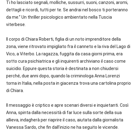
Ti ho lasciato segnali, molliche, sussurri, suoni, canzoni, aromi,
dettagli e ricordi, tutti per te. Se andrai nel bosco ti porteranno
da me.” Un thriller psicologico ambientato nella Tuscia
viterbese.
Il corpo di Chiara Roberti, figlia di un noto imprenditore della
zona, viene ritrovato impigliato fra il canneto e la riva del Lago di
Vico, a Viterbo. La ragazza, fuggita da casa giorni prima, era
sotto cura psichiatrica e gli inquirenti archiviano il caso come
suicidio. Eppure questa storia è destinata a non chiudersi
perché, due anni dopo, quando la criminologa Anna Lorenzi
torna in Italia, nella posta in giacenza trova una cartolina proprio
di Chiara.
Il messaggio è criptico e apre scenari diversi e inquietanti. Così
Anna, spinta dalla necessità di far luce sulla sorte della sua
allieva, indagherà per riaprire il caso, aiutata dalla giornalista
Vanessa Sardo, che fin dall’inizio ne ha seguito le vicende.