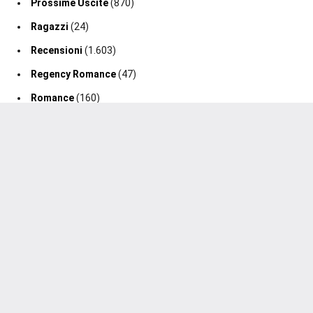
Prossime Uscite
(870)
Ragazzi
(24)
Recensioni
(1.603)
Regency Romance
(47)
Romance
(160)
Romance Fantasy
(19)
Romance Storico
(128)
Romance Suspense
(64)
Segnalazione Uscita
(0)
Segnalazioni
(188)
Sport Romance
(98)
Thriller
(75)
2020-2026 Un Cuore Tra I Libri ®. Tutti i diritti sono riservati.