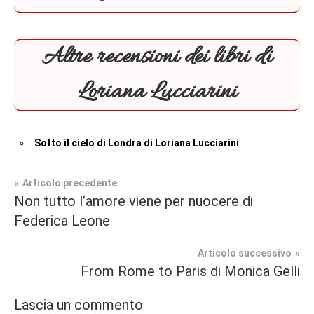
Altre recensioni dei libri di
Loriana Lucciarini
Sotto il cielo di Londra di Loriana Lucciarini
Navigazione
Articolo precedente
Tag
Non tutto l’amore viene per nuocere di
Recensioni
#blog
,
articoli
Federica Leone
#blogger
,
Thriller
#bloggerlife
,
Articolo successivo
#book
,
From Rome to Paris di Monica Gelli
#booklover
,
#consigliodilettura
,
Lascia un commento