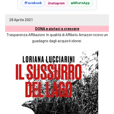
prossime
i
Instagram
f
w
Facebook
WhatsApp
uscite
editoriali
28 Aprile 2021
delle
uctil_user
Nessun
maggiori
DONA e aiutaci a crescere
commento
autrici
Trasparenza Affiliazioni: In qualità di Affiliato Amazon ricevo un
italiane
guadagno dagli acquisti idonei.
e
straniere.