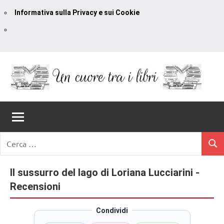
Informativa sulla Privacy e sui Cookie
Vai
al
contenuto
Un
blog
di
Cuore
romanzi
romance
Tra
Ricerca
e
Cerc
per:
I
non
solo.
Il sussurro del lago di Loriana Lucciarini -
Libri
Recensioni,
Recensioni
anteprime,
cover
Condividi
reveal,