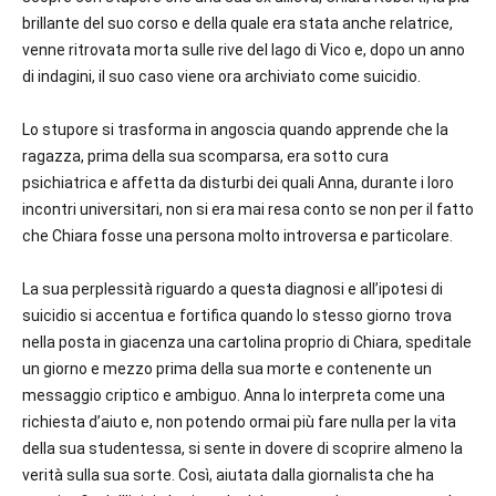
brillante del suo corso e della quale era stata anche relatrice,
venne ritrovata morta sulle rive del lago di Vico e, dopo un anno
di indagini, il suo caso viene ora archiviato come suicidio.
Lo stupore si trasforma in angoscia quando apprende che la
ragazza, prima della sua scomparsa, era sotto cura
psichiatrica e affetta da disturbi dei quali Anna, durante i loro
incontri universitari, non si era mai resa conto se non per il fatto
che Chiara fosse una persona molto introversa e particolare.
La sua perplessità riguardo a questa diagnosi e all’ipotesi di
suicidio si accentua e fortifica quando lo stesso giorno trova
nella posta in giacenza una cartolina proprio di Chiara, speditale
un giorno e mezzo prima della sua morte e contenente un
messaggio criptico e ambiguo. Anna lo interpreta come una
richiesta d’aiuto e, non potendo ormai più fare nulla per la vita
della sua studentessa, si sente in dovere di scoprire almeno la
verità sulla sua sorte. Così, aiutata dalla giornalista che ha