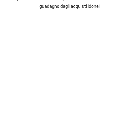
italiane
guadagno dagli acquisti idonei.
e
straniere.