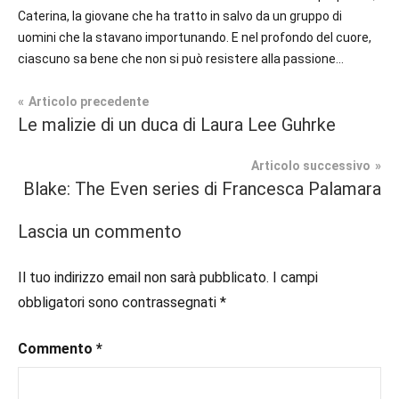
Caterina, la giovane che ha tratto in salvo da un gruppo di
uomini che la stavano importunando. E nel profondo del cuore,
ciascuno sa bene che non si può resistere alla passione…
Navigazione
Articolo precedente
Tag
Le malizie di un duca di Laura Lee Guhrke
Prossime
#blog
,
articoli
Uscite
#blogger
,
Articolo successivo
#bloggerlife
,
Blake: The Even series di Francesca Palamara
Romance
#book
,
Storico
#booklover
,
Lascia un commento
#consigliodilettura
,
#ebook
,
Il tuo indirizzo email non sarà pubblicato.
I campi
#historicalromance
,
obbligatori sono contrassegnati
*
#historicalromancebook
,
#inlibreria
,
Commento
*
#inspiration
,
#instalibri
,
#ioleggo
,