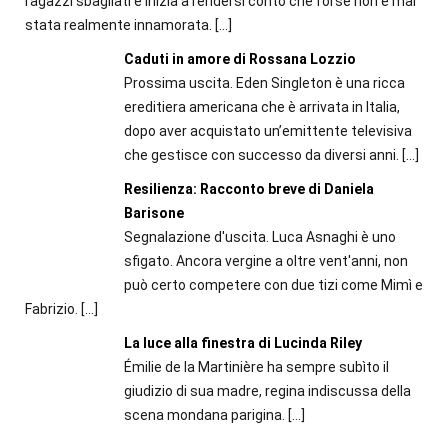
ragazzi sbagliati e inizia a rendersi conto che forse non è mai
stata realmente innamorata.
[…]
Caduti in amore di Rossana Lozzio
Prossima uscita. Eden Singleton è una ricca
ereditiera americana che è arrivata in Italia,
dopo aver acquistato un’emittente televisiva
che gestisce con successo da diversi anni.
[…]
Resilienza: Racconto breve di Daniela
Barisone
Segnalazione d'uscita. Luca Asnaghi è uno
sfigato. Ancora vergine a oltre vent'anni, non
può certo competere con due tizi come Mimì e
Fabrizio.
[…]
La luce alla finestra di Lucinda Riley
Émilie de la Martinière ha sempre subìto il
giudizio di sua madre, regina indiscussa della
scena mondana parigina.
[…]