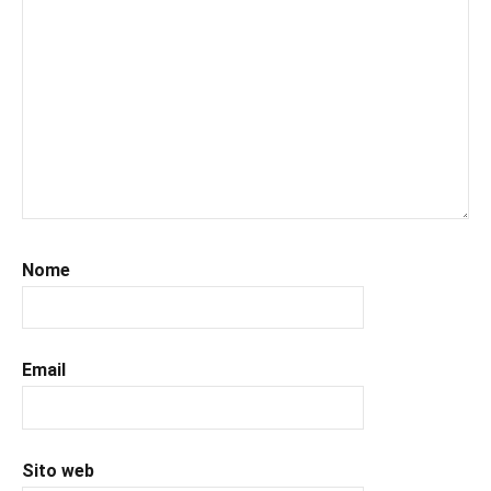
#italianblogger
,
#kindle
,
#leggerechepassione
,
#leggerelibri
,
#leggerepervivere
,
#leggeresempre
,
#leggo
,
#libri
,
#libriconsigli
,
#prossimeuscite
,
Nome
#prossimeuscitelibri
,
#romanzostorico
,
#uncuoretrailibri
Email
Sito web