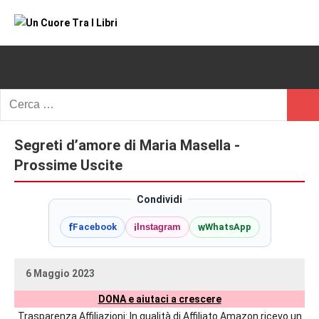
Vai
al
Un
blog
contenuto
di
Cuore
romanzi
romance
Tra
Ricerca
e
Cerc
per:
I
non
solo.
Segreti d’amore di Maria Masella -
Libri
Recensioni,
Prossime Uscite
anteprime,
cover
Condividi
reveal,
f
i
w
Facebook
Instagram
WhatsApp
prossime
uscite
editoriali
6 Maggio 2023
delle
uctil_user
Nessun
maggiori
DONA e aiutaci a crescere
commento
autrici
Trasparenza Affiliazioni: In qualità di Affiliato Amazon ricevo un