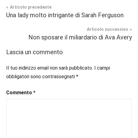
Navigazione
Articolo precedente
Tag
Una lady molto intrigante di Sarah Ferguson
Prossime
#blog
,
articoli
Uscite
#blogger
,
Articolo successivo
#bloggerlife
,
Non sposare il miliardario di Ava Avery
Romance
#book
,
Storico
#booklover
,
Lascia un commento
#consigliodilettura
,
#ebook
,
Il tuo indirizzo email non sarà pubblicato.
I campi
#historicalromance
,
obbligatori sono contrassegnati
*
#historicalromancebook
,
#inlibreria
,
Commento
*
#inspiration
,
#instalibri
,
#ioleggo
,
#italianblogger
,
#kindle
,
#leggerechepassione
,