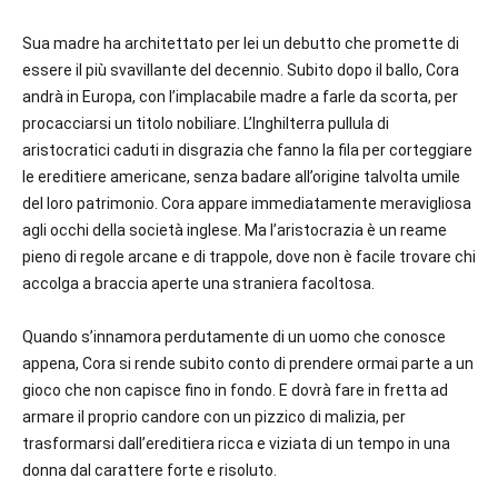
Sua madre ha architettato per lei un debutto che promette di
essere il più svavillante del decennio. Subito dopo il ballo, Cora
andrà in Europa, con l’implacabile madre a farle da scorta, per
procacciarsi un titolo nobiliare. L’Inghilterra pullula di
aristocratici caduti in disgrazia che fanno la fila per corteggiare
le ereditiere americane, senza badare all’origine talvolta umile
del loro patrimonio. Cora appare immediatamente meravigliosa
agli occhi della società inglese. Ma l’aristocrazia è un reame
pieno di regole arcane e di trappole, dove non è facile trovare chi
accolga a braccia aperte una straniera facoltosa.
Quando s’innamora perdutamente di un uomo che conosce
appena, Cora si rende subito conto di prendere ormai parte a un
gioco che non capisce fino in fondo. E dovrà fare in fretta ad
armare il proprio candore con un pizzico di malizia, per
trasformarsi dall’ereditiera ricca e viziata di un tempo in una
donna dal carattere forte e risoluto.