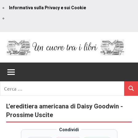
Informativa sulla Privacy e sui Cookie
Vai
al
contenuto
Un
blog
di
Cuore
romanzi
romance
Tra
Ricerca
e
Cerc
per:
I
non
solo.
L’ereditiera americana di Daisy Goodwin -
Libri
Recensioni,
Prossime Uscite
anteprime,
cover
Condividi
reveal,