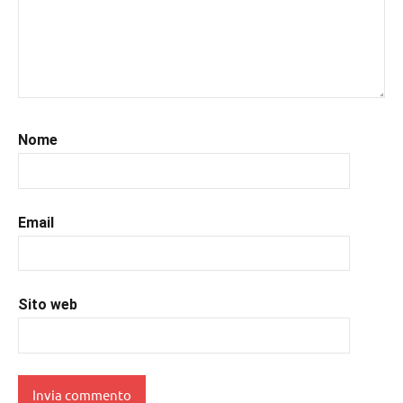
#leggerelibri
,
#leggerepervivere
,
#leggeresempre
,
#leggo
,
#libri
,
#libriconsigli
,
#prossimeuscite
,
Nome
#prossimeuscitelibri
,
#romanzostorico
,
#uncuoretrailibri
Email
Sito web