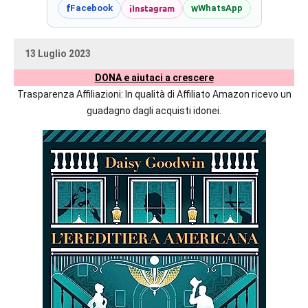
prossime
i
Instagram
f
w
Facebook
WhatsApp
uscite
editoriali
13 Luglio 2023
delle
uctil_user
Nessun
maggiori
DONA e aiutaci a crescere
commento
autrici
Trasparenza Affiliazioni: In qualità di Affiliato Amazon ricevo un
italiane
guadagno dagli acquisti idonei.
e
straniere.