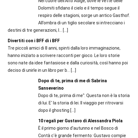
Nel cuore dell’Alto Adige, dove le vette delle
Dolomiti sfidano il cielo e il tempo segue il
respiro delle stagioni, sorge un antico Gasthof.
All’ombra di un tiglio secolare si intrecciano i
destini di tre generazioni, l...
[…]
Divertiti con i BFF di i BFF
Tre piccoli amici di 8 anni, spinti dalla loro immaginazione,
hanno iniziato a scrivere racconti per gioco. Le loro storie
sono nate da idee fantasiose e dalla curiosità, così hanno poi
deciso di unirle in un libro per b...
[…]
Dopo di te, prima di me di Sabrina
Sanseverino
Dopo di te, prima di me": Questa non è la storia
di lui. E' la storia di lei. Il viaggio per ritrovarsi
dopo il ghosting
[…]
10 regali per Gustavo di Alessandra Piola
È il primo giorno d'autunno e nel Bosco di
Contà c'è grande fermento: Gustavo compie