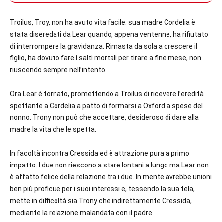
Troilus, Troy, non ha avuto vita facile: sua madre Cordelia è
stata diseredati da Lear quando, appena ventenne, ha rifiutato
di interrompere la gravidanza. Rimasta da sola a crescere il
figlio, ha dovuto fare i salti mortali per tirare a fine mese, non
riuscendo sempre nell’intento.
Ora Lear è tornato, promettendo a Troilus di ricevere l’eredità
spettante a Cordelia a patto di formarsi a Oxford a spese del
nonno. Trony non può che accettare, desideroso di dare alla
madre la vita che le spetta.
In facoltà incontra Cressida ed è attrazione pura a primo
impatto. I due non riescono a stare lontani a lungo ma Lear non
è affatto felice della relazione tra i due. In mente avrebbe unioni
ben più proficue per i suoi interessi e, tessendo la sua tela,
mette in difficoltà sia Trony che indirettamente Cressida,
mediante la relazione malandata con il padre.