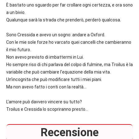
È bastato uno sguardo per far crollare ogni certezza, e ora sono
a un bivio.
Qualunque sarà la strada che prenderò, perderò qualcosa.
Sono
Cressida
e avevo un sogno: andare a Oxford.
Con le mie sole forze ho varcato quei cancelli che cambieranno
il mio futuro.
Non avevo previsto di imbattermi in
Lui.
Ho sempre riso di chi parlava del colpo di fulmine, ma Troilus è la
variabile che può cambiare l’equazione della mia vita.
Un’incognita che può modificare tutti i miei piani.
Ma non avevo fatto i conti con la realtà…
L’amore può davvero vincere su tutto?
Troilus e Cressida
lo scopriranno presto…
Recensione