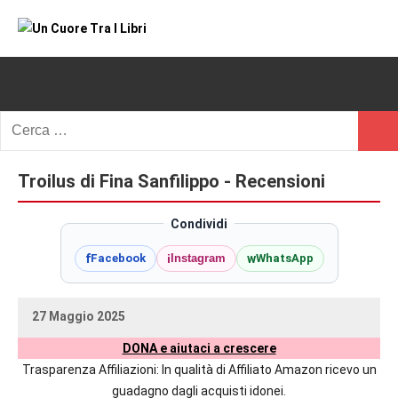
Vai
al
Un
blog
contenuto
di
Cuore
romanzi
romance
Tra
Ricerca
e
Cerc
per:
I
non
solo.
Troilus di Fina Sanfilippo - Recensioni
Libri
Recensioni,
anteprime,
Condividi
cover
f
i
w
Facebook
Instagram
WhatsApp
reveal,
prossime
uscite
27 Maggio 2025
editoriali
uctil_user
Nessun
delle
DONA e aiutaci a crescere
commento
maggiori
Trasparenza Affiliazioni: In qualità di Affiliato Amazon ricevo un
autrici
guadagno dagli acquisti idonei.