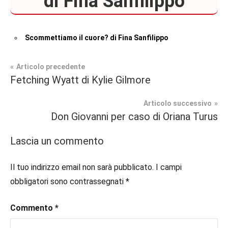
di Fina Sanfilippo
Scommettiamo il cuore? di Fina Sanfilippo
Navigazione
Articolo precedente
Tag
Fetching Wyatt di Kylie Gilmore
Recensioni
#blog
,
articoli
#blogger
,
Articolo successivo
Contemporary
#bloggerlife
,
Don Giovanni per caso di Oriana Turus
Romance
#book
,
#booklover
,
Lascia un commento
In
#consigliodilettura
,
secondo
#ebook
,
Il tuo indirizzo email non sarà pubblicato.
I campi
piano
#inlibreria
,
obbligatori sono contrassegnati
*
#inspiration
,
#instalibri
,
Commento
*
#ioleggo
,
#italianblogger
,