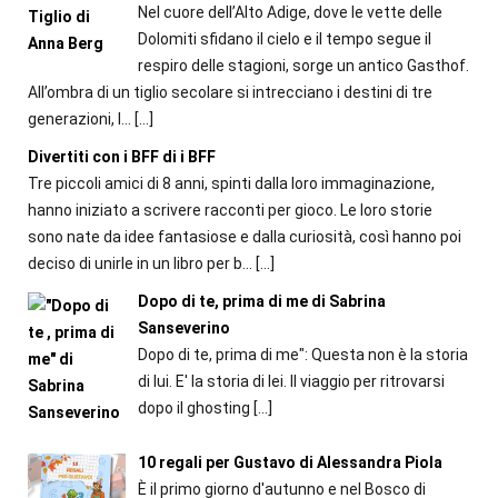
Nel cuore dell’Alto Adige, dove le vette delle
Dolomiti sfidano il cielo e il tempo segue il
respiro delle stagioni, sorge un antico Gasthof.
All’ombra di un tiglio secolare si intrecciano i destini di tre
generazioni, l...
[…]
Divertiti con i BFF di i BFF
Tre piccoli amici di 8 anni, spinti dalla loro immaginazione,
hanno iniziato a scrivere racconti per gioco. Le loro storie
sono nate da idee fantasiose e dalla curiosità, così hanno poi
deciso di unirle in un libro per b...
[…]
Dopo di te, prima di me di Sabrina
Sanseverino
Dopo di te, prima di me": Questa non è la storia
di lui. E' la storia di lei. Il viaggio per ritrovarsi
dopo il ghosting
[…]
10 regali per Gustavo di Alessandra Piola
È il primo giorno d'autunno e nel Bosco di