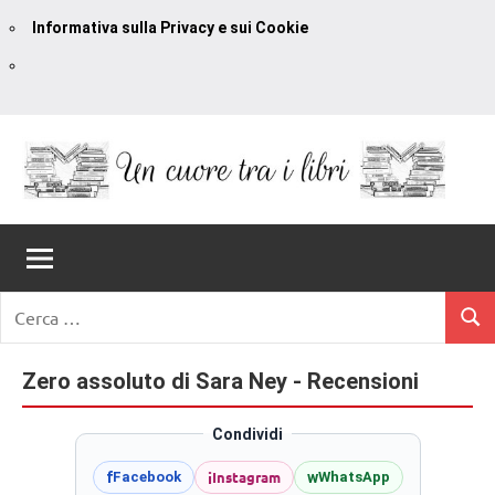
Informativa sulla Privacy e sui Cookie
Vai
al
contenuto
Un
blog
di
Cuore
romanzi
romance
Tra
Ricerca
e
Cerc
per:
I
non
solo.
Zero assoluto di Sara Ney - Recensioni
Libri
Recensioni,
anteprime,
Condividi
cover
i
Instagram
f
w
Facebook
WhatsApp
reveal,