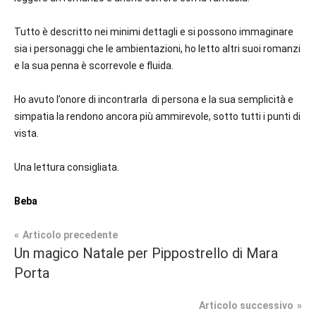
Tutto è descritto nei minimi dettagli e si possono immaginare
sia i personaggi che le ambientazioni, ho letto altri suoi romanzi
e la sua penna è scorrevole e fluida.
Ho avuto l’onore di incontrarla di persona e la sua semplicità e
simpatia la rendono ancora più ammirevole, sotto tutti i punti di
vista.
Una lettura consigliata.
Beba
Navigazione
Articolo precedente
Tag
Un magico Natale per Pippostrello di Mara
In
#blog
,
articoli
Porta
secondo
#blogger
,
piano
#bloggerlife
,
Articolo successivo