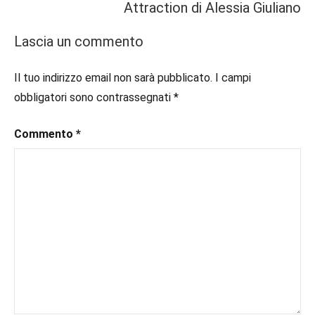
#book
,
Attraction di Alessia Giuliano
Recensioni
#booklover
,
#consigliodilettura
,
Lascia un commento
Sport
#ebook
,
Romance
#inlibreria
,
Il tuo indirizzo email non sarà pubblicato.
I campi
#inspiration
,
obbligatori sono contrassegnati
*
#instalibri
,
#ioleggo
,
Commento
*
#italianblogger
,
#kindle
,
#leggerechepassione
,
#leggerelibri
,
#leggerepervivere
,
#leggeresempre
,
#leggo
,
#libri
,
#libriconsigli
,
#recensioni
,
#recensionilibri
,