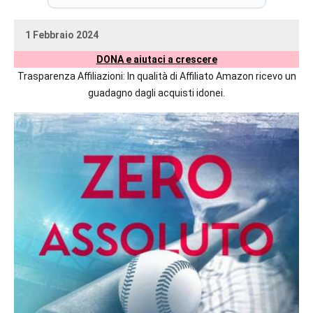
prossime
uscite
1 Febbraio 2024
editoriali
uctil_user
Nessun
delle
DONA e aiutaci a crescere
commento
maggiori
Trasparenza Affiliazioni: In qualità di Affiliato Amazon ricevo un
autrici
guadagno dagli acquisti idonei.
italiane
e
straniere.