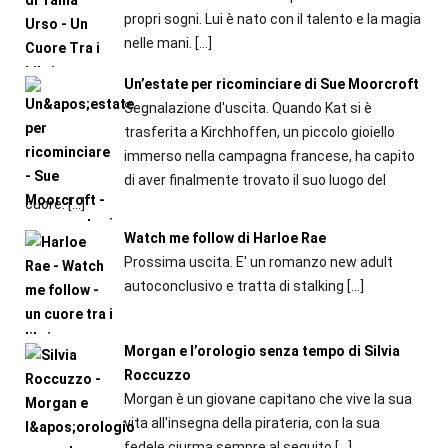
propri sogni. Lui è nato con il talento e la magia
nelle mani.
[…]
Un’estate per ricominciare di Sue Moorcroft
Segnalazione d'uscita. Quando Kat si è
trasferita a Kirchhoffen, un piccolo gioiello
immerso nella campagna francese, ha capito
di aver finalmente trovato il suo luogo del
cuore.
[…]
Watch me follow di Harloe Rae
Prossima uscita. E' un romanzo new adult
autoconclusivo e tratta di stalking
[…]
Morgan e l’orologio senza tempo di Silvia
Roccuzzo
Morgan è un giovane capitano che vive la sua
vita all'insegna della pirateria, con la sua
fedele ciurma sempre al seguito
[…]