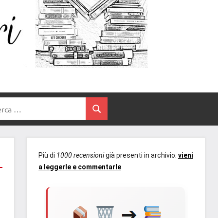
Un
blog
di
Cuore
romanzi
romance
e
Tra
non
rca
solo.
Cerca
I
Recensioni,
anteprime,
Libri
cover
Più di
1000 recensioni
già presenti in archivio:
vieni
reveal,
a leggerle e commentarle
prossime
uscite
editoriali
delle