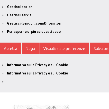
Gestisci opzioni
Gestisci servizi
Gestisci {vendor_count} fornitori
Per saperne di più su questi scopi
Accetta
Nega
Visualizza le preferenze
Salva pr
Informativa sulla Privacy e sui Cookie
Informativa sulla Privacy e sui Cookie
Vai
al
contenuto