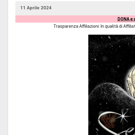
11 Aprile 2024
uctil_user
Nessun
DONA e a
commento
Trasparenza Affiliazioni: In qualità di Affi