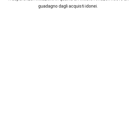
italiane
guadagno dagli acquisti idonei.
e
straniere.