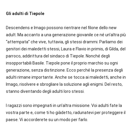
Gli adulti di Tiepole
Descendens e Imago possono rientrare nel filone dello new
adult. Ma accanto a una generazione giovanile ce né un’altra più
“attempata” che vive, tuttavia, gli stessi drammi. Parliamo dei
genitori dei maledetti stessi, Laura e Flavio in primis, di Gilda, del
parroco, addirittura del sindaco di Tiepole. Nonché degli
insopportabili Basile. Tiepole pone il proprio marchio su ogni
generazione, senza distinzione. Ecco perché la presenza degli
adulti rimane importante. Anche se tocca ai maledetti, anche in
Imago, risolvere e sbrogliare la soluzione agli enigmi. Del resto,
stanno diventando degli adulti loro stessi.
I ragazzi sono impegnati in un’altra missione. Voi adulti fate la
vostra parte e, come ti ho giàdetto, radunatevi per proteggere il
paese. Vi accorderete su un modo per farlo.