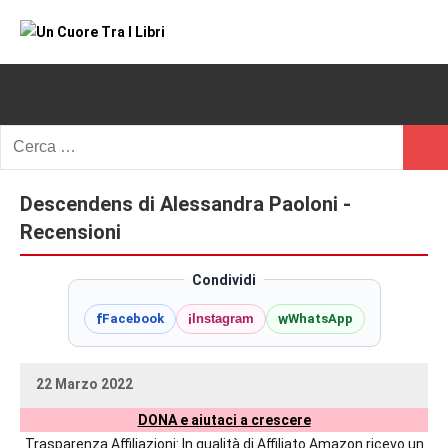
Vai
al
Un
blog
contenuto
di
Cuore
romanzi
romance
Tra
Ricerca
e
Cerc
per:
I
non
solo.
Descendens di Alessandra Paoloni -
Libri
Recensioni,
Recensioni
anteprime,
cover
Condividi
reveal,
f
i
w
Facebook
Instagram
WhatsApp
prossime
uscite
editoriali
22 Marzo 2022
delle
uctil_user
Nessun
maggiori
DONA e aiutaci a crescere
commento
autrici
Trasparenza Affiliazioni: In qualità di Affiliato Amazon ricevo un