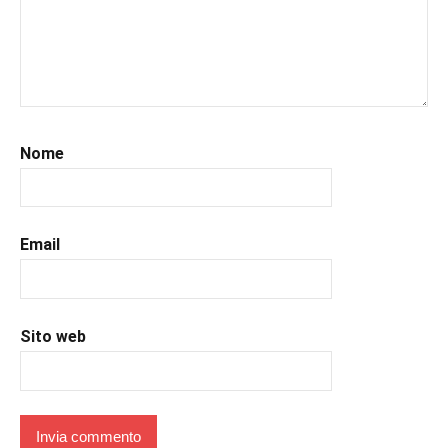
#leggeresempre
,
#leggo
,
#libri
,
#libriconsigliati
,
#libridaleggere
,
#recensioni
,
#recensionilibri
,
Nome
#uncuoretrailibri
Email
Sito web