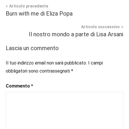
Navigazione
Articolo precedente
Tag
Burn with me di Eliza Popa
Fantasy
#blog
,
articoli
#blogger
,
Articolo successivo
In
#bloggerlife
,
Il nostro mondo a parte di Lisa Arsani
secondo
#book
,
piano
#booklover
,
Lascia un commento
#consigliodilettura
,
Recensioni
#ebook
,
Il tuo indirizzo email non sarà pubblicato.
I campi
#fantasy
,
obbligatori sono contrassegnati
*
#inlibreria
,
#instalibri
,
Commento
*
#ioleggo
,
#italianblogger
,
#kindle
,
#leggerechepassione
,
#leggerelibri
,
#leggerepervivere
,