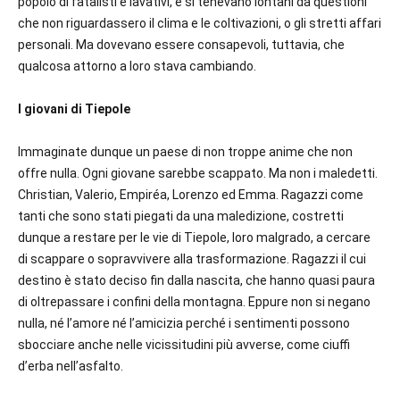
popolo di fatalisti e lavativi, e si tenevano lontani da questioni
che non riguardassero il clima e le coltivazioni, o gli stretti affari
personali. Ma dovevano essere consapevoli, tuttavia, che
qualcosa attorno a loro stava cambiando.
I giovani di Tiepole
Immaginate dunque un paese di non troppe anime che non
offre nulla. Ogni giovane sarebbe scappato. Ma non i maledetti.
Christian, Valerio, Empiréa, Lorenzo ed Emma. Ragazzi come
tanti che sono stati piegati da una maledizione, costretti
dunque a restare per le vie di Tiepole, loro malgrado, a cercare
di scappare o sopravvivere alla trasformazione. Ragazzi il cui
destino è stato deciso fin dalla nascita, che hanno quasi paura
di oltrepassare i confini della montagna. Eppure non si negano
nulla, né l’amore né l’amicizia perché i sentimenti possono
sbocciare anche nelle vicissitudini più avverse, come ciuffi
d’erba nell’asfalto.