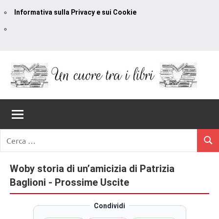
Informativa sulla Privacy e sui Cookie
Vai
al
contenuto
Un
blog
di
Cuore
romanzi
romance
Tra
Ricerca
e
Cerc
per:
I
non
solo.
Woby storia di un’amicizia di Patrizia
Libri
Recensioni,
Baglioni - Prossime Uscite
anteprime,
cover
Condividi
reveal,