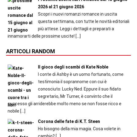
2026 al 21 giugno 2026
Scopri i nuovi romanzi romance in uscita
questa settimana, con tutte le novità editoriali
più attese. Leggi i dettagli e preparati a
innamorarti delle prossime uscite!
[…]
ARTICOLI RANDOM
Il gioco degli scambi di Kate Noble
l conte di Ashby è un uomo fortunato, come
testimonia il soprannome con cui è
conosciuto: Lucky Ned. Eppure il suo fidato
segretario, Mr Turner, è convinto che il
successo gli arriderebbe molto meno se non fosse ricco e
nobile
[…]
Corona delle fate di K.T. Steen
Ho bisogno della mia magia. Cosa volete in
cambio?
[…]