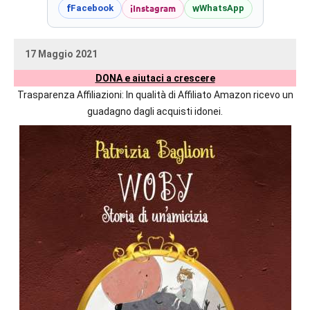
prossime
i
Instagram
f
w
Facebook
WhatsApp
uscite
editoriali
17 Maggio 2021
delle
uctil_user
Nessun
maggiori
DONA e aiutaci a crescere
commento
autrici
Trasparenza Affiliazioni: In qualità di Affiliato Amazon ricevo un
italiane
guadagno dagli acquisti idonei.
e
straniere.