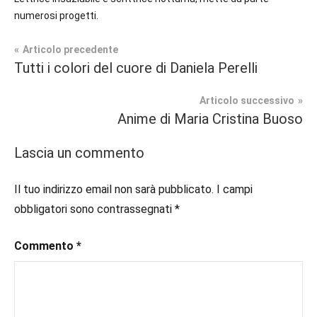
numerosi progetti.
Navigazione
Articolo precedente
Tag
Tutti i colori del cuore di Daniela Perelli
Prossime
#letturedivertenti
,
articoli
Uscite
#libriperbambini
,
Articolo successivo
#libriperbambiniillustrati
,
Anime di Maria Cristina Buoso
Ragazzi
#prossimeuscite
,
#prossimeuscitelibri
,
Lascia un commento
#uncuoretrailibri
Il tuo indirizzo email non sarà pubblicato.
I campi
obbligatori sono contrassegnati
*
Commento
*