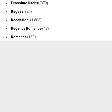
Prossime Uscite
(870)
Ragazzi
(24)
Recensioni
(1.603)
Regency Romance
(47)
Romance
(160)
Romance Fantasy
(19)
Romance Storico
(128)
Romance Suspense
(64)
Segnalazione Uscita
(0)
Segnalazioni
(188)
Sport Romance
(98)
Thriller
(75)
2020-2026 Un Cuore Tra I Libri ®. Tutti i diritti sono riservati.