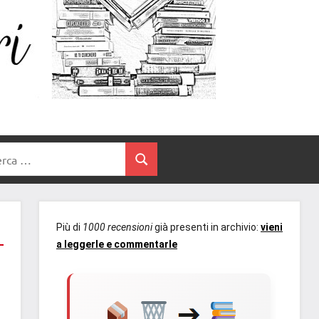
Un
blog
di
Cuore
romanzi
romance
e
Tra
non
rca
solo.
Cerca
I
Recensioni,
anteprime,
Libri
cover
Più di
1000 recensioni
già presenti in archivio:
vieni
reveal,
a leggerle e commentarle
prossime
uscite
editoriali
delle