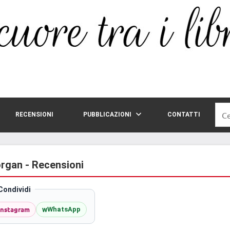
Rice
RECENSIONI
PUBBLICAZIONI
CONTATTI
per:
organ - Recensioni
Condividi
Instagram
w
WhatsApp