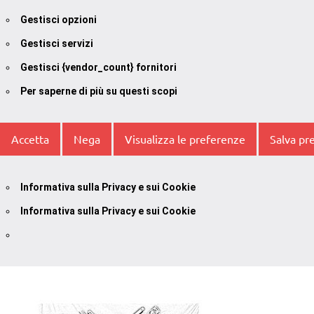
Gestisci opzioni
Gestisci servizi
Gestisci {vendor_count} fornitori
Per saperne di più su questi scopi
Accetta
Nega
Visualizza le preferenze
Salva pr
Informativa sulla Privacy e sui Cookie
Informativa sulla Privacy e sui Cookie
Vai
al
contenuto