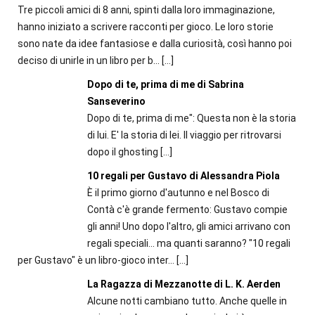
Tre piccoli amici di 8 anni, spinti dalla loro immaginazione,
hanno iniziato a scrivere racconti per gioco. Le loro storie
sono nate da idee fantasiose e dalla curiosità, così hanno poi
deciso di unirle in un libro per b...
[…]
Dopo di te, prima di me di Sabrina
Sanseverino
Dopo di te, prima di me": Questa non è la storia
di lui. E' la storia di lei. Il viaggio per ritrovarsi
dopo il ghosting
[…]
10 regali per Gustavo di Alessandra Piola
È il primo giorno d'autunno e nel Bosco di
Contà c'è grande fermento: Gustavo compie
gli anni! Uno dopo l'altro, gli amici arrivano con
regali speciali... ma quanti saranno? "10 regali
per Gustavo" è un libro-gioco inter...
[…]
La Ragazza di Mezzanotte di L. K. Aerden
Alcune notti cambiano tutto. Anche quelle in