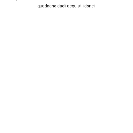
italiane
guadagno dagli acquisti idonei.
e
straniere.