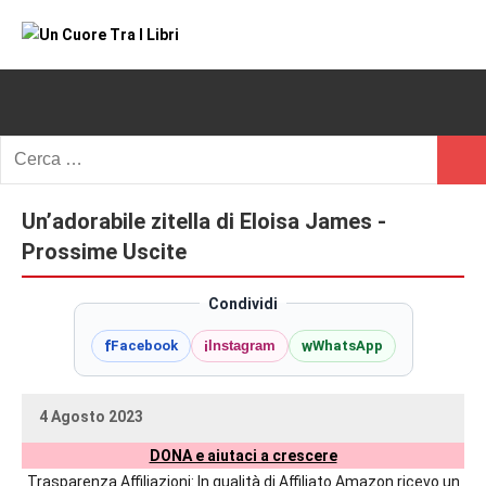
Vai
al
Un
blog
contenuto
di
Cuore
romanzi
romance
Tra
Ricerca
e
Cerc
per:
I
non
solo.
Un’adorabile zitella di Eloisa James -
Libri
Recensioni,
Prossime Uscite
anteprime,
cover
Condividi
reveal,
f
i
w
Facebook
Instagram
WhatsApp
prossime
uscite
editoriali
4 Agosto 2023
delle
uctil_user
Nessun
maggiori
DONA e aiutaci a crescere
commento
autrici
Trasparenza Affiliazioni: In qualità di Affiliato Amazon ricevo un