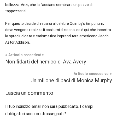
bellezza. Anzi, che la facciano sembrare un pezzo di
tappezzeria!
Per questo decide di recarsi al celebre Quimby’s Emporium,
dove vengono realizzati costumi di scena, ed è qui che incontra
lo spregiudicato e carismatico imprenditore americano Jacob
Astor Addison…
Navigazione
Articolo precedente
Tag
Non fidarti del nemico di Ava Avery
Prossime
#blog
,
articoli
Uscite
#blogger
,
Articolo successivo
#bloggerlife
,
Un milione di baci di Monica Murphy
Romance
#book
,
#booklover
,
Lascia un commento
#consigliodilettura
,
#ebook
,
Il tuo indirizzo email non sarà pubblicato.
I campi
#inlibreria
,
obbligatori sono contrassegnati
*
#inspiration
,