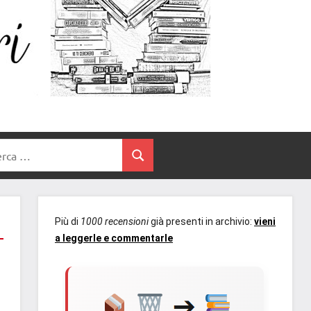
Un
blog
di
Cuore
romanzi
romance
e
Tra
non
rca
solo.
Cerca
I
Recensioni,
anteprime,
Libri
cover
Più di
1000 recensioni
già presenti in archivio:
vieni
reveal,
a leggerle e commentarle
prossime
uscite
editoriali
delle