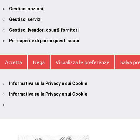
Gestisci opzioni
Gestisci servizi
Gestisci {vendor_count} fornitori
Per saperne di più su questi scopi
Accetta
Nega
Visualizza le preferenze
Salva pr
Informativa sulla Privacy e sui Cookie
Informativa sulla Privacy e sui Cookie
Vai
al
contenuto