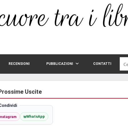
Rice
RECENSIONI
PUBBLICAZIONI
CONTATTI
per:
 Prossime Uscite
Condividi
Instagram
w
WhatsApp