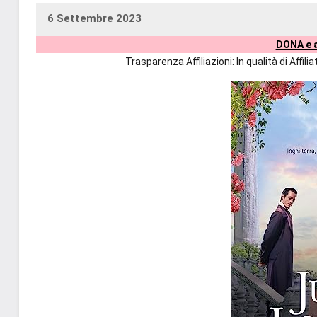
6 Settembre 2023
uctil_user
Nessun
DONA e a
commento
Trasparenza Affiliazioni: In qualità di Affi