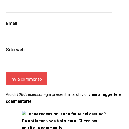
#romance
,
#romantic
,
#romanzorosa
,
#uncuoretrailibri
Email
Sito web
Più di
1000 recensioni
già presenti in archivio:
vieni a leggerle e
commentarle