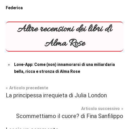
Federica
Altre recensioni dei libri di
Alma Rose
Love-App: Come (non) innamorarsi di una miliardaria
bella, ricca e stronza di Alma Rose
Navigazione
Articolo precedente
Tag
La principessa irrequieta di Julia London
Contemporary
#blog
,
articoli
Romance
#blogger
,
Articolo successivo
#bloggerlife
,
Scommettiamo il cuore? di Fina Sanfilippo
In
#book
,
secondo
#booklover
,