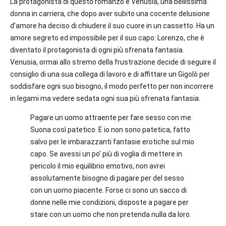
La protagonista di questo romanzo è Venusia, una bellissima
donna in carriera, che dopo aver subito una cocente delusione
d’amore ha deciso di chiudere il suo cuore in un cassetto. Ha un
amore segreto ed impossibile per il suo capo: Lorenzo, che è
diventato il protagonista di ogni più sfrenata fantasia.
Venusia, ormai allo stremo della frustrazione decide di seguire il
consiglio di una sua collega di lavoro e di affittare un Gigolò per
soddisfare ogni suo bisogno, il modo perfetto per non incorrere
in legami ma vedere sedata ogni sua più sfrenata fantasia.
Pagare un uomo attraente per fare sesso con me.
Suona così patetico. E io non sono patetica, fatto
salvo per le imbarazzanti fantasie erotiche sul mio
capo. Se avessi un po’ più di voglia di mettere in
pericolo il mio equilibrio emotivo, non avrei
assolutamente bisogno di pagare per del sesso
con un uomo piacente. Forse ci sono un sacco di
donne nelle mie condizioni, disposte a pagare per
stare con un uomo che non pretenda nulla da loro.