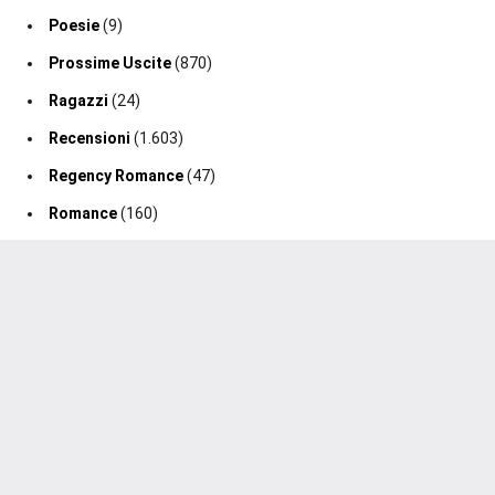
Poesie
(9)
Prossime Uscite
(870)
Ragazzi
(24)
Recensioni
(1.603)
Regency Romance
(47)
Romance
(160)
Romance Fantasy
(19)
Romance Storico
(128)
Romance Suspense
(64)
Segnalazione Uscita
(0)
Segnalazioni
(188)
Sport Romance
(98)
Thriller
(75)