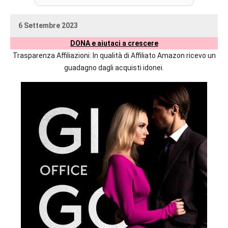
prossime
uscite
6 Settembre 2023
editoriali
uctil_user
Nessun
delle
DONA e aiutaci a crescere
commento
maggiori
Trasparenza Affiliazioni: In qualità di Affiliato Amazon ricevo un
autrici
guadagno dagli acquisti idonei.
italiane
e
straniere.