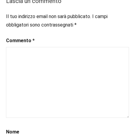
Lascia un commento
piano
#consigliodilettura
,
#ebook
,
Il tuo indirizzo email non sarà pubblicato.
I campi
Recensioni
#inlibreria
,
obbligatori sono contrassegnati
*
#inspiration
,
#instalibri
,
Commento
*
#ioleggo
,
#italianblogger
,
#kindle
,
#leggerechepassione
,
#leggerelibri
,
#leggerepervivere
,
#leggeresempre
,
#leggo
,
#libri
,
#libriconsigli
,
#libriromance
,
#recensioni
,
#recensionilibri
,
Nome