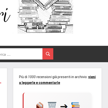
Un
blog
di
Cuore
romanzi
romance
e
Tra
non
rca
solo.
Cerca
I
Recensioni,
anteprime,
Libri
cover
Più di
1000 recensioni
già presenti in archivio:
vieni
reveal,
a leggerle e commentarle
prossime
uscite
editoriali
delle