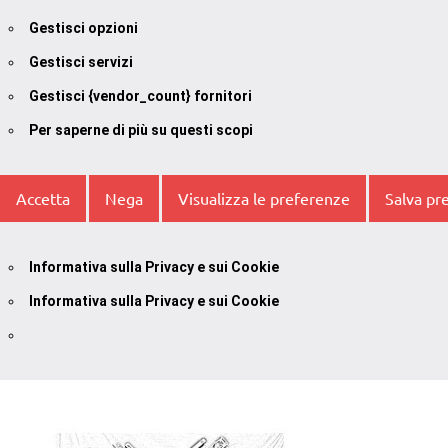
Gestisci opzioni
Gestisci servizi
Gestisci {vendor_count} fornitori
Per saperne di più su questi scopi
Accetta
Nega
Visualizza le preferenze
Salva pr
Informativa sulla Privacy e sui Cookie
Informativa sulla Privacy e sui Cookie
Vai
al
contenuto