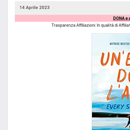
14 Aprile 2023
uctil_user
Nessun
DONA e a
commento
Trasparenza Affiliazioni: In qualità di Affi