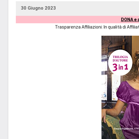
30 Giugno 2023
uctil_user
Nessun
DONA e a
commento
Trasparenza Affiliazioni: In qualità di Affi