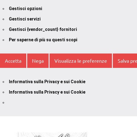
Gestisci opzioni
Gestisci servizi
Gestisci {vendor_count} fornitori
Per saperne di più su questi scopi
Accetta
Nega
Visualizza le preferenze
Salva pr
Informativa sulla Privacy e sui Cookie
Informativa sulla Privacy e sui Cookie
Vai
al
contenuto