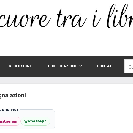
Rice
RECENSIONI
PUBBLICAZIONI
CONTATTI
per:
gnalazioni
Condividi
Instagram
w
WhatsApp