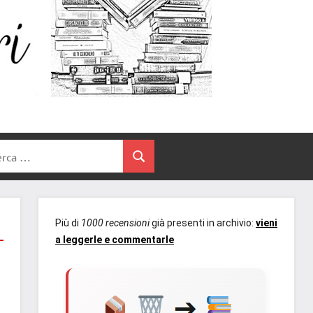
Un
blog
di
Cuore
romanzi
romance
e
Tra
non
rca
solo.
Cerca
I
Recensioni,
anteprime,
Libri
cover
Più di
1000 recensioni
già presenti in archivio:
vieni
reveal,
a leggerle e commentarle
prossime
uscite
editoriali
delle