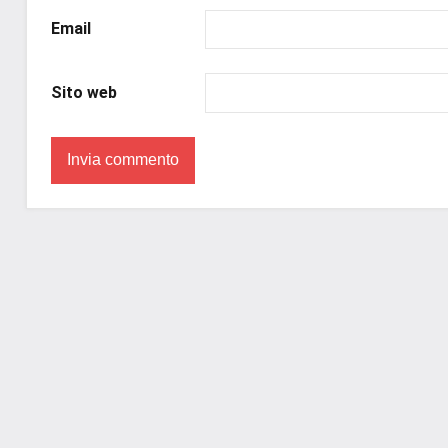
#romantic
,
Email
#romanzorosa
,
#uncuoretrailibri
Sito web