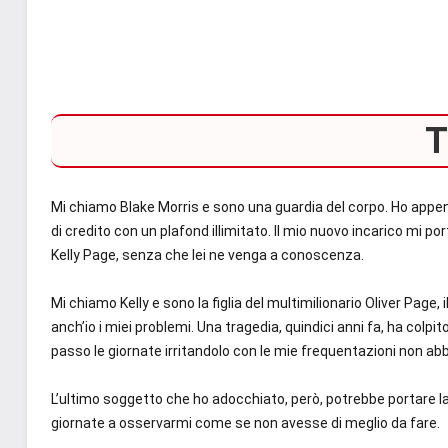
T
Mi chiamo Blake Morris
e sono una
guardia del corpo
. Ho appe
di credito
con un
plafond illimitato.
Il mio
nuovo incarico
mi por
Kelly Page
, senza che lei ne venga a conoscenza.
Mi chiamo Kelly
e sono la figlia del
multimilionario Oliver Page
,
anch’io i miei problemi.
Una tragedia
, quindici anni fa,
ha colpit
passo le giornate irritandolo con le mie frequentazioni
non abb
L’ultimo soggetto che ho adocchiato, però,
potrebbe portare la
giornate a osservarmi come se non avesse di meglio da fare
.