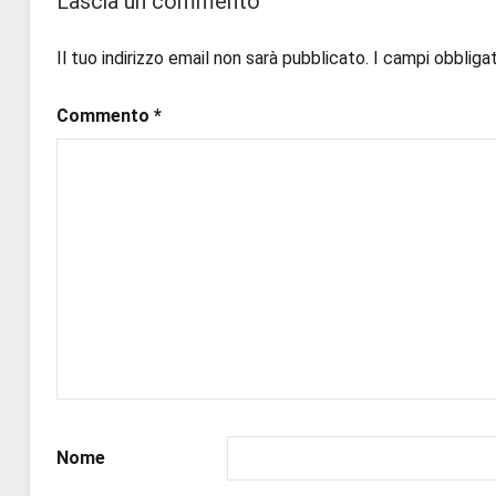
Lascia un commento
#ebook
,
#inlibreria
,
Il tuo indirizzo email non sarà pubblicato.
I campi obbliga
#inspiration
,
#instalibri
,
Commento
*
#ioleggo
,
#italianblogger
,
#kindle
,
#leggerechepassione
,
#leggerelibri
,
#leggerepervivere
,
#leggeresempre
,
#leggo
,
#libri
,
#libriconsigli
,
#libriromance
,
#prossimeuscite
,
Nome
#prossimeuscitelibri
,
#romance
,