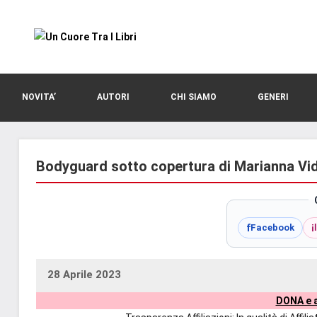
Vai
al
contenuto
blog
Un
di
romanzi
Cuore
NOVITA’
AUTORI
CHI SIAMO
GENERI
romance
e
Tra
non
solo.
Bodyguard sotto copertura di Marianna Vid
I
Recensioni,
anteprime,
Libri
cover
f
i
Facebook
reveal,
prossime
uscite
28 Aprile 2023
uctil_user
Nessun
editoriali
DONA e a
commento
delle