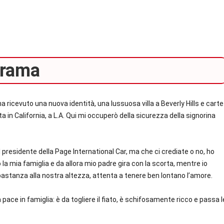
rama
na ricevuto una
nuova identità
,
una lussuosa villa
a Beverly Hills e
carte
ta in
California
, a
L.A.
Qui mi occuperò della sicurezza della signorina
 il presidente della
Page International Car,
ma che ci crediate o no, ho
o la mia famiglia
e da allora
mio padre gira con la scorta
, mentre io
astanza alla nostra altezza
, attenta a tenere ben
lontano l’amore
.
 pace in famiglia: è da
togliere il fiato
, è
schifosamente ricco
e
passa l