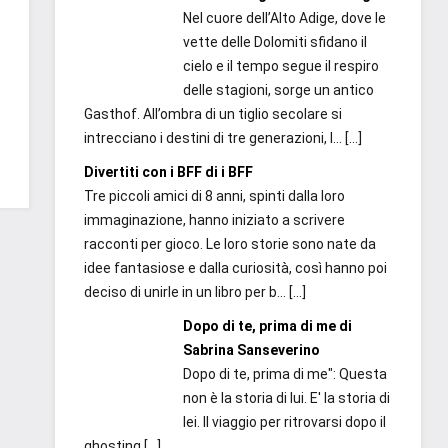
Nel cuore dell’Alto Adige, dove le
vette delle Dolomiti sfidano il
cielo e il tempo segue il respiro
delle stagioni, sorge un antico
Gasthof. All’ombra di un tiglio secolare si
intrecciano i destini di tre generazioni, l...
[…]
Divertiti con i BFF di i BFF
Tre piccoli amici di 8 anni, spinti dalla loro
immaginazione, hanno iniziato a scrivere
racconti per gioco. Le loro storie sono nate da
idee fantasiose e dalla curiosità, così hanno poi
deciso di unirle in un libro per b...
[…]
Dopo di te, prima di me di
Sabrina Sanseverino
Dopo di te, prima di me": Questa
non è la storia di lui. E' la storia di
lei. Il viaggio per ritrovarsi dopo il
ghosting
[…]