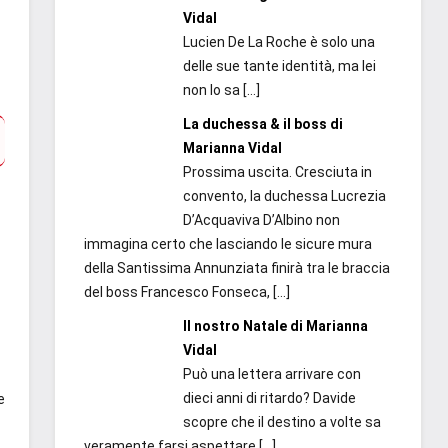
Vidal
Lucien De La Roche è solo una
delle sue tante identità, ma lei
non lo sa
[…]
La duchessa & il boss di
Marianna Vidal
Prossima uscita. Cresciuta in
convento, la duchessa Lucrezia
D’Acquaviva D’Albino non
immagina certo che lasciando le sicure mura
della Santissima Annunziata finirà tra le braccia
del boss Francesco Fonseca,
[…]
Il nostro Natale di Marianna
Vidal
Può una lettera arrivare con
dieci anni di ritardo? Davide
e
scopre che il destino a volte sa
veramente farsi aspettare
[…]