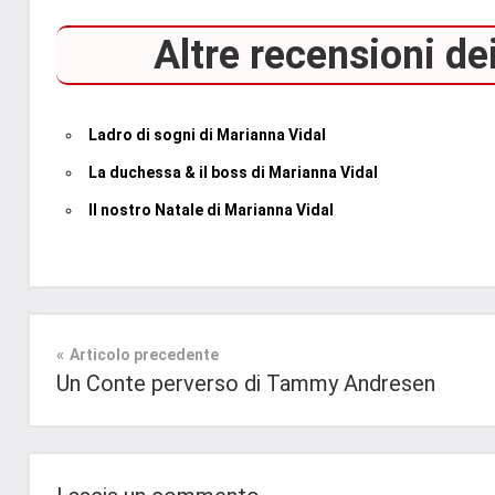
Altre recensioni dei
Ladro di sogni di Marianna Vidal
La duchessa & il boss di Marianna Vidal
Il nostro Natale di Marianna Vidal
Tag
Contemporary
#blog
,
Romance
Navigazione
Articolo precedente
#blogger
,
Un Conte perverso di Tammy Andresen
#bloggerlife
,
Prossime
articoli
#book
,
Uscite
#booklover
,
#consigliodilettura
,