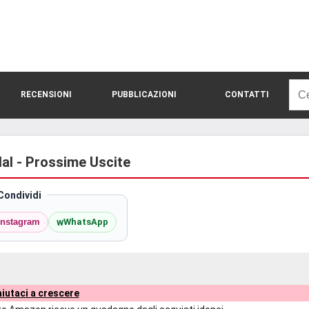
Rice
RECENSIONI
PUBBLICAZIONI
CONTATTI
per:
al - Prossime Uscite
Condividi
w
Instagram
WhatsApp
iutaci a crescere