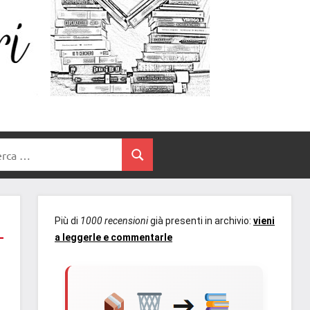
Un
blog
di
Cuore
romanzi
romance
e
Tra
non
rca
solo.
Cerca
I
Recensioni,
anteprime,
Libri
cover
Più di
1000 recensioni
già presenti in archivio:
vieni
reveal,
a leggerle e commentarle
prossime
uscite
editoriali
delle