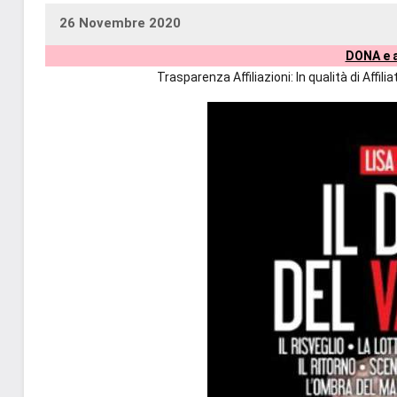
26 Novembre 2020
uctil_user
Nessun
DONA e a
commento
Trasparenza Affiliazioni: In qualità di Affi