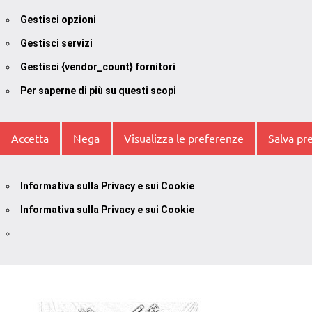
Gestisci opzioni
Gestisci servizi
Gestisci {vendor_count} fornitori
Per saperne di più su questi scopi
Accetta
Nega
Visualizza le preferenze
Salva pr
Informativa sulla Privacy e sui Cookie
Informativa sulla Privacy e sui Cookie
Vai
al
contenuto