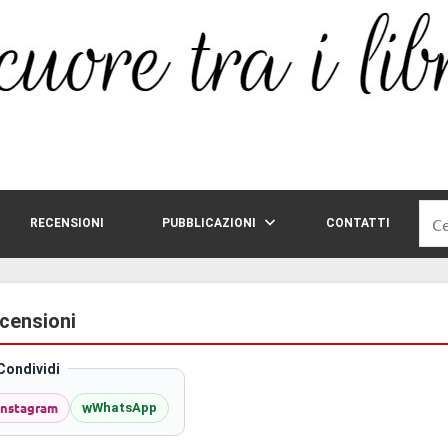
Rice
RECENSIONI
PUBBLICAZIONI
CONTATTI
per:
ecensioni
Condividi
Instagram
w
WhatsApp