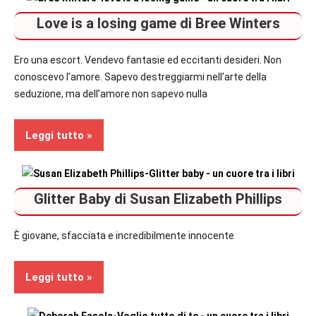
Contemporary
Love is a losing game di Bree Winters
Romance
Recensioni
Ero una escort. Vendevo fantasie ed eccitanti desideri. Non
conoscevo l’amore. Sapevo destreggiarmi nell’arte della
seduzione, ma dell’amore non sapevo nulla
Leggi tutto
Contemporary
Glitter Baby di Susan Elizabeth Phillips
Romance
Recensioni
È giovane, sfacciata e incredibilmente innocente
Leggi tutto