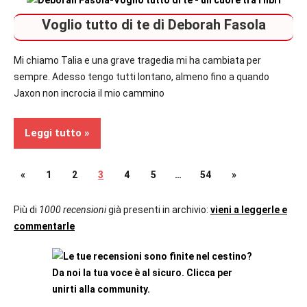
Contemporary
Voglio tutto di te di Deborah Fasola
Romance
Recensioni
Mi chiamo Talia e una grave tragedia mi ha cambiata per
sempre. Adesso tengo tutti lontano, almeno fino a quando
Jaxon non incrocia il mio cammino
Leggi tutto
Paginazione
Articolo
Articolo
«
1
2
3
4
5
…
54
»
Contemporary
precedente
successivo
Romance
degli
Più di
1000 recensioni
già presenti in archivio:
vieni a leggerle e
commentarle
Recensioni
articoli