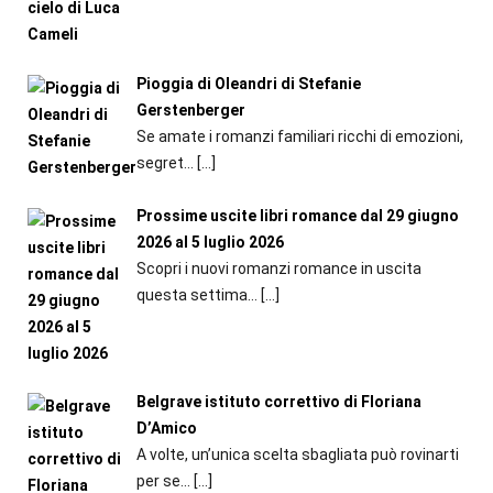
Pioggia di Oleandri di Stefanie
Gerstenberger
Se amate i romanzi familiari ricchi di emozioni,
segret...
[…]
Prossime uscite libri romance dal 29 giugno
2026 al 5 luglio 2026
Scopri i nuovi romanzi romance in uscita
questa settima...
[…]
Belgrave istituto correttivo di Floriana
D’Amico
A volte, un’unica scelta sbagliata può rovinarti
per se...
[…]