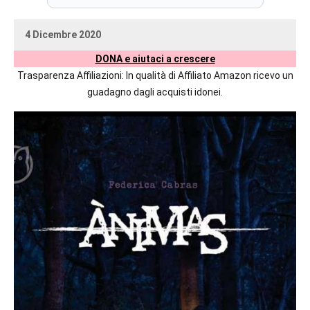
prossime
uscite
4 Dicembre 2020
editoriali
uctil_user
Nessun
delle
DONA e aiutaci a crescere
commento
maggiori
Trasparenza Affiliazioni: In qualità di Affiliato Amazon ricevo un
autrici
guadagno dagli acquisti idonei.
italiane
e
straniere.