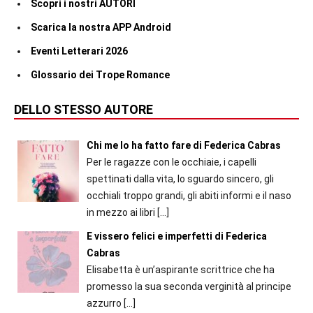
Scopri i nostri AUTORI
Scarica la nostra APP Android
Eventi Letterari 2026
Glossario dei Trope Romance
DELLO STESSO AUTORE
Chi me lo ha fatto fare di Federica Cabras
Per le ragazze con le occhiaie, i capelli
spettinati dalla vita, lo sguardo sincero, gli
occhiali troppo grandi, gli abiti informi e il naso
in mezzo ai libri
[…]
E vissero felici e imperfetti di Federica
Cabras
Elisabetta è un’aspirante scrittrice che ha
promesso la sua seconda verginità al principe
azzurro
[…]