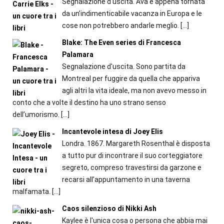
Segnalazione d'uscita. Ava è appena tornata
da un’indimenticabile vacanza in Europa e le
cose non potrebbero andarle meglio.
[…]
Blake: The Even series di Francesca
Palamara
Segnalazione d'uscita. Sono partita da
Montreal per fuggire da quella che appariva
agli altri la vita ideale, ma non avevo messo in
conto che a volte il destino ha uno strano senso
dell’umorismo.
[…]
Incantevole intesa di Joey Elis
Londra. 1867. Margareth Rosenthal è disposta
a tutto pur di incontrare il suo corteggiatore
segreto, compreso travestirsi da garzone e
recarsi all’appuntamento in una taverna
malfamata.
[…]
Caos silenzioso di Nikki Ash
Kaylee è l'unica cosa o persona che abbia mai