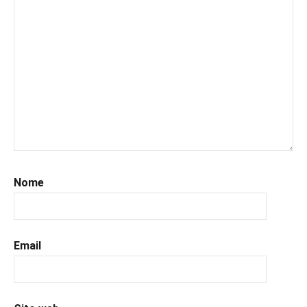
#uncuoretrailibri
Nome
Email