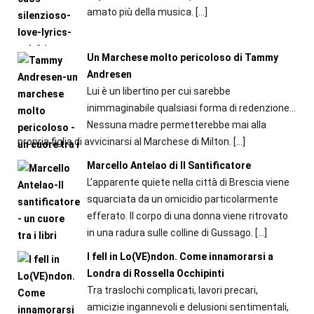
amato più della musica.
[…]
Un Marchese molto pericoloso di Tammy
Andresen
Lui è un libertino per cui sarebbe
inimmaginabile qualsiasi forma di redenzione...
Nessuna madre permetterebbe mai alla
propria figlia di avvicinarsi al Marchese di Milton.
[…]
Marcello Antelao di Il Santificatore
L’apparente quiete nella città di Brescia viene
squarciata da un omicidio particolarmente
efferato. Il corpo di una donna viene ritrovato
in una radura sulle colline di Gussago.
[…]
I fell in Lo(VE)ndon. Come innamorarsi a
Londra di Rossella Occhipinti
Tra traslochi complicati, lavori precari,
amicizie ingannevoli e delusioni sentimentali,