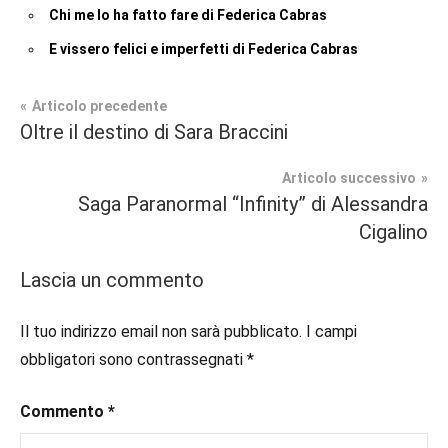
Chi me lo ha fatto fare di Federica Cabras
E vissero felici e imperfetti di Federica Cabras
Navigazione
Articolo precedente
Tag
Oltre il destino di Sara Braccini
Paranormal
#crow
,
articoli
Romance
#dark
,
Articolo successivo
#ebook
,
Saga Paranormal “Infinity” di Alessandra
Recensioni
#gothic
,
Cigalino
#horror
,
#italianblogger
,
Lascia un commento
#italianwriter
,
#libri
,
Il tuo indirizzo email non sarà pubblicato.
I campi
#libriconsigliati
,
obbligatori sono contrassegnati
*
#libridaleggere
,
#recensione
,
Commento
*
#recensioni
,
#scrittoriitaliani
,