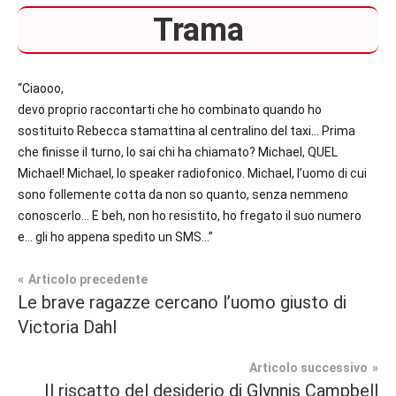
Trama
“Ciaooo,
devo proprio raccontarti che ho combinato quando ho
sostituito Rebecca stamattina al centralino del taxi… Prima
che finisse il turno, lo sai chi ha chiamato? Michael, QUEL
Michael! Michael, lo speaker radiofonico. Michael, l’uomo di cui
sono follemente cotta da non so quanto, senza nemmeno
conoscerlo… E beh, non ho resistito, ho fregato il suo numero
e… gli ho appena spedito un SMS…”
Navigazione
Articolo precedente
Le brave ragazze cercano l’uomo giusto di
Prossime
articoli
Victoria Dahl
Uscite
Articolo successivo
Romance
Il riscatto del desiderio di Glynnis Campbell