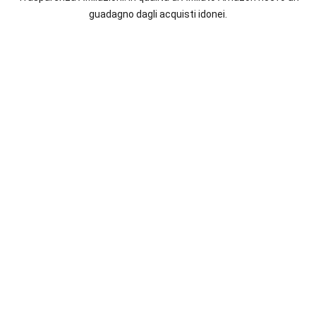
italiane
guadagno dagli acquisti idonei.
e
straniere.