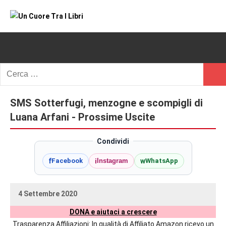
Vai
al
Un
blog
contenuto
di
Cuore
romanzi
romance
Tra
Ricerca
e
Cerc
per:
I
non
solo.
SMS Sotterfugi, menzogne e scompigli di
Libri
Recensioni,
Luana Arfani - Prossime Uscite
anteprime,
cover
Condividi
reveal,
f
i
w
Facebook
Instagram
WhatsApp
prossime
uscite
editoriali
4 Settembre 2020
delle
uctil_user
Nessun
maggiori
DONA e aiutaci a crescere
commento
autrici
Trasparenza Affiliazioni: In qualità di Affiliato Amazon ricevo un