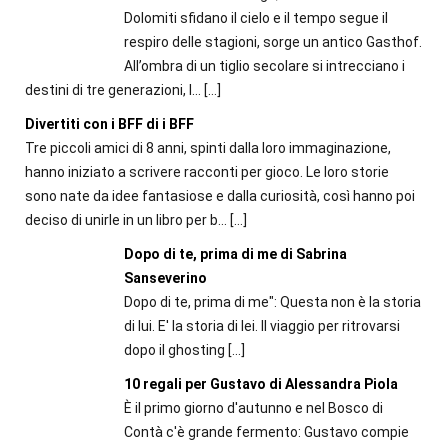
Dolomiti sfidano il cielo e il tempo segue il
respiro delle stagioni, sorge un antico Gasthof.
All’ombra di un tiglio secolare si intrecciano i
destini di tre generazioni, l...
[…]
Divertiti con i BFF di i BFF
Tre piccoli amici di 8 anni, spinti dalla loro immaginazione,
hanno iniziato a scrivere racconti per gioco. Le loro storie
sono nate da idee fantasiose e dalla curiosità, così hanno poi
deciso di unirle in un libro per b...
[…]
Dopo di te, prima di me di Sabrina
Sanseverino
Dopo di te, prima di me": Questa non è la storia
di lui. E' la storia di lei. Il viaggio per ritrovarsi
dopo il ghosting
[…]
10 regali per Gustavo di Alessandra Piola
È il primo giorno d'autunno e nel Bosco di
Contà c'è grande fermento: Gustavo compie