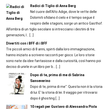
Radici di Tiglio di Anna Berg
Nel cuore dell’Alto Adige, dove le vette delle
Dolomiti sfidano il cielo e il tempo segue il
respiro delle stagioni, sorge un antico Gasthof.
All’ombra di un tiglio secolare si intrecciano i destini di tre
generazioni, l...
[…]
Divertiti con i BFF di i BFF
Tre piccoli amici di 8 anni, spinti dalla loro immaginazione,
hanno iniziato a scrivere racconti per gioco. Le loro storie
sono nate da idee fantasiose e dalla curiosità, così hanno poi
deciso di unirle in un libro per b...
[…]
Dopo di te, prima di me di Sabrina
Sanseverino
Dopo di te, prima di me": Questa non è la storia
di lui. E' la storia di lei. Il viaggio per ritrovarsi
dopo il ghosting
[…]
10 regali per Gustavo di Alessandra Piola