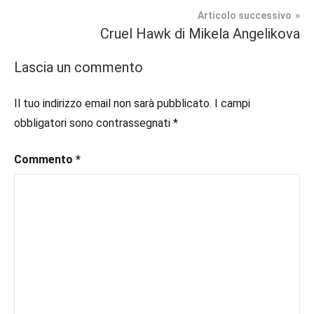
articoli
#blogger
,
Articolo successivo
In
#bloggerlife
,
Cruel Hawk di Mikela Angelikova
secondo
#book
,
piano
#booklover
,
Lascia un commento
#consigliodilettura
,
Recensioni
#ebook
,
Il tuo indirizzo email non sarà pubblicato.
I campi
#fantasy
,
obbligatori sono contrassegnati
*
#inlibreria
,
#inspiration
,
Commento
*
#instalibri
,
#ioleggo
,
#italianblogger
,
#kindle
,
#leggerechepassione
,
#leggerelibri
,
#leggerepervivere
,
#leggeresempre
,
#leggo
,