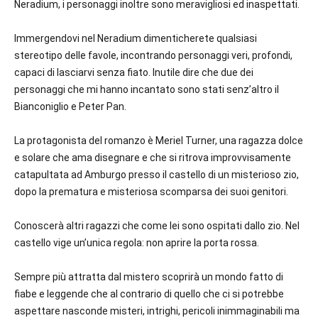
Neradium, i personaggi inoltre sono meravigliosi ed inaspettati.
Immergendovi nel Neradium dimenticherete qualsiasi
stereotipo delle favole, incontrando personaggi veri, profondi,
capaci di lasciarvi senza fiato. Inutile dire che due dei
personaggi che mi hanno incantato sono stati senz’altro il
Bianconiglio e Peter Pan.
La protagonista del romanzo è Meriel Turner, una ragazza dolce
e solare che ama disegnare e che si ritrova improvvisamente
catapultata ad Amburgo presso il castello di un misterioso zio,
dopo la prematura e misteriosa scomparsa dei suoi genitori.
Conoscerà altri ragazzi che come lei sono ospitati dallo zio. Nel
castello vige un’unica regola: non aprire la porta rossa.
Sempre più attratta dal mistero scoprirà un mondo fatto di
fiabe e leggende che al contrario di quello che ci si potrebbe
aspettare nasconde misteri, intrighi, pericoli inimmaginabili ma