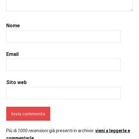
#libri
,
#libriconsigli
,
#recensioni
,
#recensionilibri
,
Nome
#uncuoretrailibri
Email
Sito web
Più di
1000 recensioni
già presenti in archivio:
vieni a leggerle e
commentarle