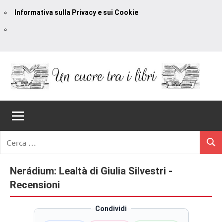
Informativa sulla Privacy e sui Cookie
Vai
al
contenuto
Un
blog
di
Cuore
romanzi
romance
Tra
Ricerca
e
Cerc
per:
I
non
solo.
Nerádium: Lealtà di Giulia Silvestri -
Libri
Recensioni,
Recensioni
anteprime,
cover
Condividi
reveal,