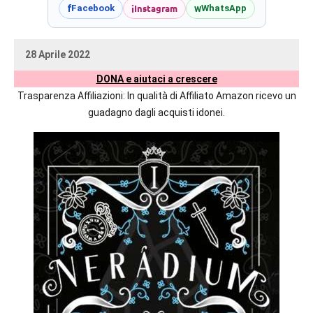
prossime
i
Instagram
f
w
Facebook
WhatsApp
uscite
editoriali
28 Aprile 2022
delle
uctil_user
Nessun
maggiori
DONA e aiutaci a crescere
commento
autrici
Trasparenza Affiliazioni: In qualità di Affiliato Amazon ricevo un
italiane
guadagno dagli acquisti idonei.
e
straniere.