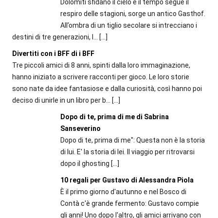
Dolomiti sfidano il cielo e il tempo segue il
respiro delle stagioni, sorge un antico Gasthof.
All’ombra di un tiglio secolare si intrecciano i
destini di tre generazioni, l...
[…]
Divertiti con i BFF di i BFF
Tre piccoli amici di 8 anni, spinti dalla loro immaginazione,
hanno iniziato a scrivere racconti per gioco. Le loro storie
sono nate da idee fantasiose e dalla curiosità, così hanno poi
deciso di unirle in un libro per b...
[…]
Dopo di te, prima di me di Sabrina
Sanseverino
Dopo di te, prima di me": Questa non è la storia
di lui. E' la storia di lei. Il viaggio per ritrovarsi
dopo il ghosting
[…]
10 regali per Gustavo di Alessandra Piola
È il primo giorno d'autunno e nel Bosco di
Contà c'è grande fermento: Gustavo compie
gli anni! Uno dopo l'altro, gli amici arrivano con