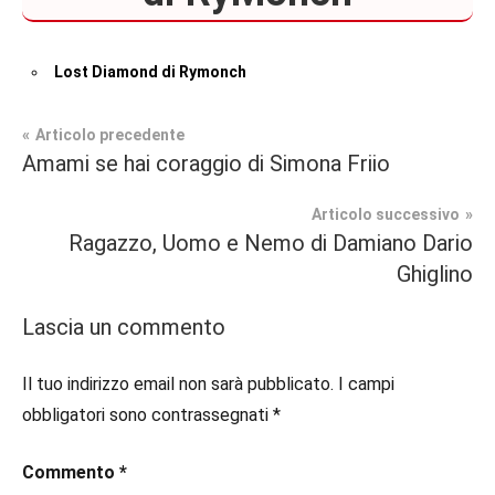
Lost Diamond di Rymonch
Navigazione
Articolo precedente
Tag
Amami se hai coraggio di Simona Friio
Prossime
#blog
,
articoli
Uscite
#libri
Articolo successivo
Ragazzo, Uomo e Nemo di Damiano Dario
Romance
Ghiglino
Lascia un commento
Il tuo indirizzo email non sarà pubblicato.
I campi
obbligatori sono contrassegnati
*
Commento
*