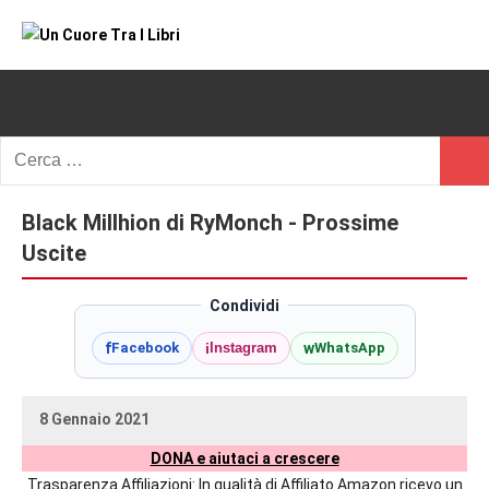
Vai
al
Un
blog
contenuto
di
Cuore
romanzi
romance
Tra
Ricerca
e
Cerc
per:
I
non
solo.
Black Millhion di RyMonch - Prossime
Libri
Recensioni,
Uscite
anteprime,
cover
Condividi
reveal,
f
i
w
Facebook
Instagram
WhatsApp
prossime
uscite
editoriali
8 Gennaio 2021
delle
uctil_user
Nessun
maggiori
DONA e aiutaci a crescere
commento
autrici
Trasparenza Affiliazioni: In qualità di Affiliato Amazon ricevo un