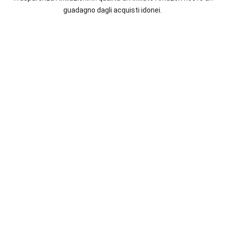
italiane
guadagno dagli acquisti idonei.
e
straniere.