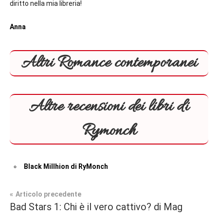
diritto nella mia libreria!
Anna
Altri Romance contemporanei
Altre recensioni dei libri di
Rymonch
Black Millhion di RyMonch
Navigazione
Articolo precedente
Tag
Bad Stars 1: Chi è il vero cattivo? di Mag
Contemporary
#blog
,