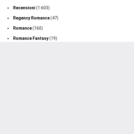
Recensioni
(1.603)
Regency Romance
(47)
Romance
(160)
Romance Fantasy
(19)
Romance Storico
(128)
Romance Suspense
(64)
Segnalazione Uscita
(0)
Segnalazioni
(188)
Sport Romance
(98)
Thriller
(75)
2020-2026 Un Cuore Tra I Libri ®. Tutti i diritti sono riservati.
Gestisci consenso