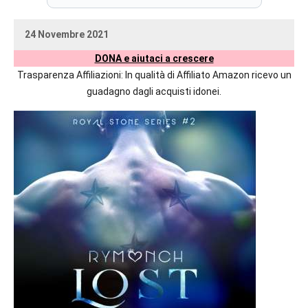
prossime
uscite
24 Novembre 2021
editoriali
uctil_user
Nessun
delle
DONA e aiutaci a crescere
commento
maggiori
Trasparenza Affiliazioni: In qualità di Affiliato Amazon ricevo un
autrici
guadagno dagli acquisti idonei.
italiane
e
straniere.