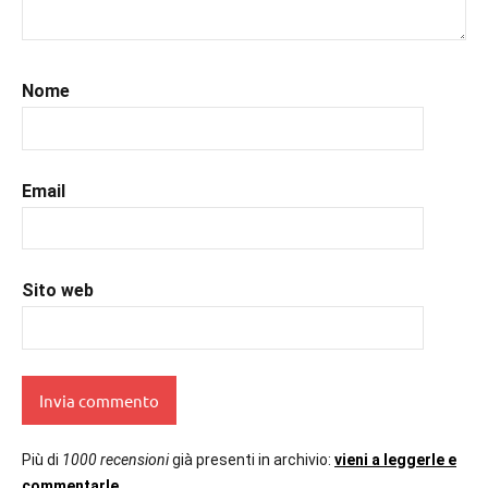
#libridaleggere
,
#recensioni
,
#recensionilibri
,
#romance
,
Nome
#romantic
,
#uncuoretrailibri
Email
Sito web
Più di
1000 recensioni
già presenti in archivio:
vieni a leggerle e
commentarle