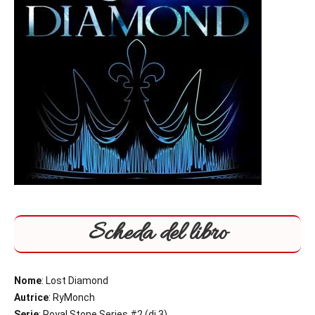
Scheda del libro
Nome
: Lost Diamond
Autrice
: RyMonch
Serie
: Royal Stone Series #2 (di 3)