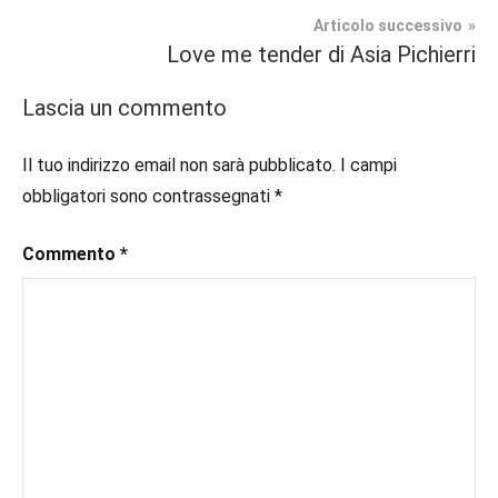
articoli
Romance
#blogger
,
Articolo successivo
#bloggerlife
,
Love me tender di Asia Pichierri
Recensioni
#book
,
#booklover
,
Lascia un commento
#consigliodilettura
,
#ebook
,
Il tuo indirizzo email non sarà pubblicato.
I campi
#inlibreria
,
obbligatori sono contrassegnati
*
#instalibri
,
#ioleggo
,
Commento
*
#italianblogger
,
#kindle
,
#leggerechepassione
,
#leggerelibri
,
#leggerepervivere
,
#leggeresempre
,
#leggo
,
#libri
,
#libriconsigliati
,