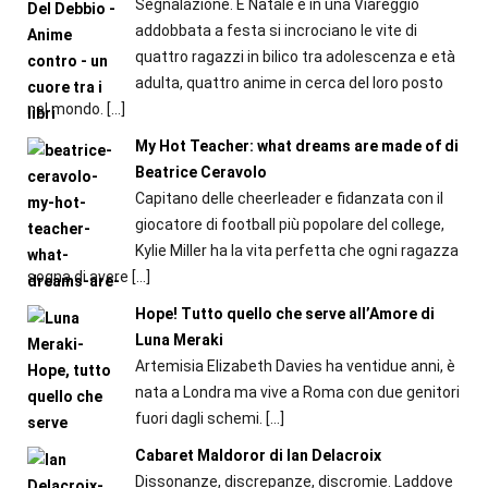
Segnalazione. È Natale e in una Viareggio
addobbata a festa si incrociano le vite di
quattro ragazzi in bilico tra adolescenza e età
adulta, quattro anime in cerca del loro posto
nel mondo.
[…]
My Hot Teacher: what dreams are made of di
Beatrice Ceravolo
Capitano delle cheerleader e fidanzata con il
giocatore di football più popolare del college,
Kylie Miller ha la vita perfetta che ogni ragazza
sogna di avere
[…]
Hope! Tutto quello che serve all’Amore di
Luna Meraki
Artemisia Elizabeth Davies ha ventidue anni, è
nata a Londra ma vive a Roma con due genitori
fuori dagli schemi.
[…]
Cabaret Maldoror di Ian Delacroix
Dissonanze, discrepanze, discromie. Laddove