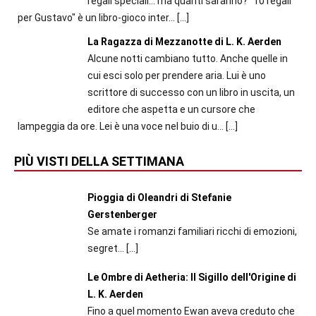
regali speciali... ma quanti saranno? "10 regali
per Gustavo" è un libro-gioco inter...
[…]
La Ragazza di Mezzanotte di L. K. Aerden
Alcune notti cambiano tutto. Anche quelle in
cui esci solo per prendere aria. Lui è uno
scrittore di successo con un libro in uscita, un
editore che aspetta e un cursore che
lampeggia da ore. Lei è una voce nel buio di u...
[…]
PIÙ VISTI DELLA SETTIMANA
Pioggia di Oleandri di Stefanie
Gerstenberger
Se amate i romanzi familiari ricchi di emozioni,
segret...
[…]
Le Ombre di Aetheria: Il Sigillo dell'Origine di
L. K. Aerden
Fino a quel momento Ewan aveva creduto che