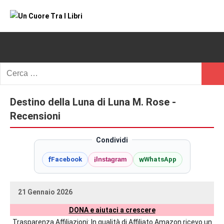
Vai
al
Un
blog
contenuto
di
Cuore
romanzi
romance
Tra
Ricerca
e
Cerc
per:
I
non
solo.
Destino della Luna di Luna M. Rose -
Libri
Recensioni,
Recensioni
anteprime,
cover
Condividi
reveal,
f
i
w
Facebook
Instagram
WhatsApp
prossime
uscite
editoriali
21 Gennaio 2026
delle
uctil_user
Nessun
maggiori
DONA e aiutaci a crescere
commento
autrici
Trasparenza Affiliazioni: In qualità di Affiliato Amazon ricevo un