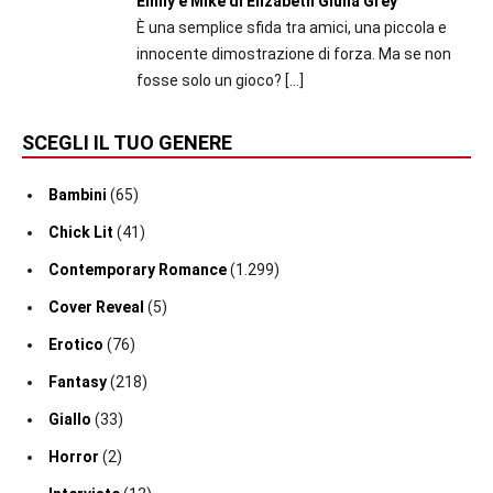
Emily e Mike di Elizabeth Giulia Grey
È una semplice sfida tra amici, una piccola e
innocente dimostrazione di forza. Ma se non
fosse solo un gioco?
[…]
SCEGLI IL TUO GENERE
Bambini
(65)
Chick Lit
(41)
Contemporary Romance
(1.299)
Cover Reveal
(5)
Erotico
(76)
Fantasy
(218)
Giallo
(33)
Horror
(2)