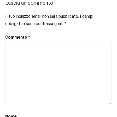
#booklover
,
Lascia un commento
#consigliodilettura
,
Recensioni
#ebook
,
Il tuo indirizzo email non sarà pubblicato.
I campi
#fantasy
,
obbligatori sono contrassegnati
*
#inlibreria
,
#inspiration
,
Commento
*
#instalibri
,
#ioleggo
,
#italianblogger
,
#kindle
,
#leggerechepassione
,
#leggerelibri
,
#leggerepervivere
,
#leggeresempre
,
#leggo
,
#libri
,
#libriconsigli
,
#recensioni
,
#recensionilibri
,
Nome