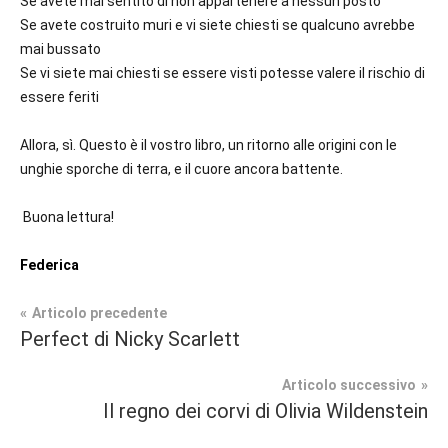
Se avete mai sentito di non appartenere a nessun posto
Se avete costruito muri e vi siete chiesti se qualcuno avrebbe
mai bussato
Se vi siete mai chiesti se essere visti potesse valere il rischio di
essere feriti
Allora, sì. Questo è il vostro libro, un ritorno alle origini con le
unghie sporche di terra, e il cuore ancora battente.
Buona lettura!
Federica
Navigazione
Articolo precedente
Tag
Perfect di Nicky Scarlett
Fantasy
#blog
,
articoli
#blogger
,
Articolo successivo
In
#bloggerlife
,
Il regno dei corvi di Olivia Wildenstein
secondo
#book
,
piano