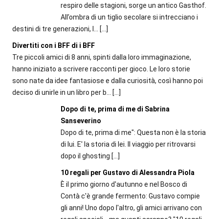
respiro delle stagioni, sorge un antico Gasthof.
All’ombra di un tiglio secolare si intrecciano i
destini di tre generazioni, l...
[…]
Divertiti con i BFF di i BFF
Tre piccoli amici di 8 anni, spinti dalla loro immaginazione,
hanno iniziato a scrivere racconti per gioco. Le loro storie
sono nate da idee fantasiose e dalla curiosità, così hanno poi
deciso di unirle in un libro per b...
[…]
Dopo di te, prima di me di Sabrina
Sanseverino
Dopo di te, prima di me": Questa non è la storia
di lui. E' la storia di lei. Il viaggio per ritrovarsi
dopo il ghosting
[…]
10 regali per Gustavo di Alessandra Piola
È il primo giorno d'autunno e nel Bosco di
Contà c'è grande fermento: Gustavo compie
gli anni! Uno dopo l'altro, gli amici arrivano con