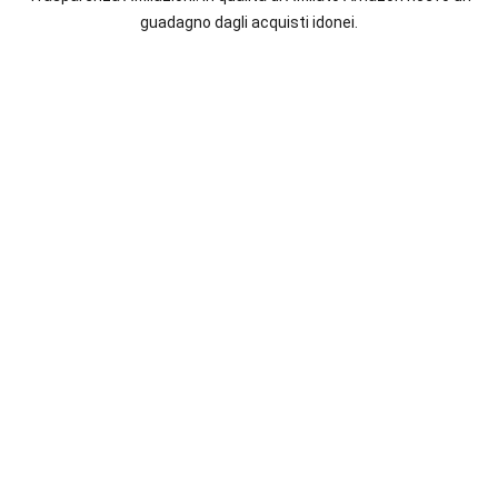
italiane
guadagno dagli acquisti idonei.
e
straniere.