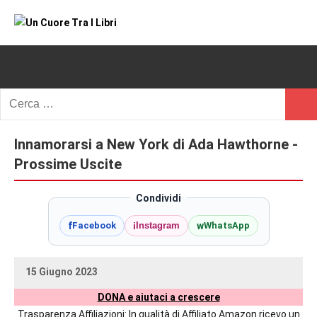
Vai
al
Un
blog
contenuto
di
Cuore
romanzi
romance
Tra
Ricerca
e
Cerc
per:
I
non
solo.
Innamorarsi a New York di Ada Hawthorne -
Libri
Recensioni,
Prossime Uscite
anteprime,
cover
Condividi
reveal,
f
i
w
Facebook
Instagram
WhatsApp
prossime
uscite
editoriali
15 Giugno 2023
delle
uctil_user
Nessun
maggiori
DONA e aiutaci a crescere
commento
autrici
Trasparenza Affiliazioni: In qualità di Affiliato Amazon ricevo un