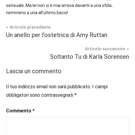
sensuale. Ma lei non si è mai arresa davanti a una sfida…
nemmeno a una all’ultimo bacio!
Navigazione
Articolo precedente
Tag
Un anello per l’ostetrica di Amy Ruttan
Contemporary
#blog
,
articoli
Romance
#blogger
,
Articolo successivo
#bloggerlife
,
Soltanto Tu di Karla Sorensen
Prossime
#book
,
Uscite
#booklover
,
Lascia un commento
#consigliodilettura
,
#ebook
,
Il tuo indirizzo email non sarà pubblicato.
I campi
#inlibreria
,
obbligatori sono contrassegnati
*
#inspiration
,
#instalibri
,
Commento
*
#ioleggo
,
#italianblogger
,
#kindle
,
#leggerechepassione
,