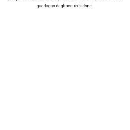
italiane
guadagno dagli acquisti idonei.
e
straniere.