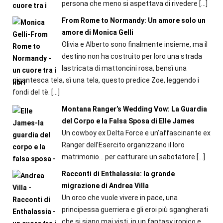
persona che meno si aspettava di rivedere
[…]
From Rome to Normandy: Un amore solo un
amore di Monica Gelli
Olivia e Alberto sono finalmente insieme, ma il
destino non ha costruito per loro una strada
lastricata di mattoncini rosa, bensì una
gigantesca tela, sì una tela, questo predice Zoe, leggendo i
fondi del tè.
[…]
Montana Ranger’s Wedding Vow: La Guardia
del Corpo e la Falsa Sposa di Elle James
Un cowboy ex Delta Force e un’affascinante ex
Ranger dell’Esercito organizzano il loro
matrimonio… per catturare un sabotatore
[…]
Racconti di Enthalassia: la grande
migrazione di Andrea Villa
Un orco che vuole vivere in pace, una
principessa guerriera e gli eroi più sgangherati
che si siano mai visti, in un fantasy ironico e