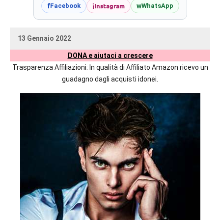
prossime
i
Instagram
f
w
Facebook
WhatsApp
uscite
editoriali
13 Gennaio 2022
delle
uctil_user
Nessun
maggiori
DONA e aiutaci a crescere
commento
autrici
Trasparenza Affiliazioni: In qualità di Affiliato Amazon ricevo un
italiane
guadagno dagli acquisti idonei.
e
straniere.