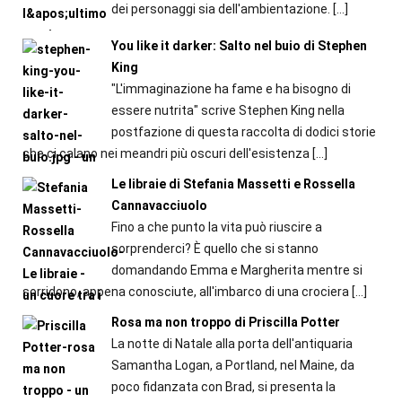
dei personaggi sia dell'ambientazione.
[…]
You like it darker: Salto nel buio di Stephen
King
"L'immaginazione ha fame e ha bisogno di
essere nutrita" scrive Stephen King nella
postfazione di questa raccolta di dodici storie
che ci calano nei meandri più oscuri dell'esistenza
[…]
Le libraie di Stefania Massetti e Rossella
Cannavacciuolo
Fino a che punto la vita può riuscire a
sorprenderci? È quello che si stanno
domandando Emma e Margherita mentre si
sorridono, appena conosciute, all'imbarco di una crociera
[…]
Rosa ma non troppo di Priscilla Potter
La notte di Natale alla porta dell'antiquaria
Samantha Logan, a Portland, nel Maine, da
poco fidanzata con Brad, si presenta la