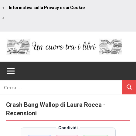
Informativa sulla Privacy e sui Cookie
Vai
al
contenuto
Un
blog
di
Cuore
romanzi
romance
Tra
Ricerca
e
Cerc
per:
I
non
solo.
Crash Bang Wallop di Laura Rocca -
Libri
Recensioni,
Recensioni
anteprime,
cover
Condividi
reveal,