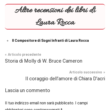
Altre recensioni dei libri di
Laura Rocca
Il Compositore di Sogni Infranti di Laura Rocca
Navigazione
Articolo precedente
Tag
Storia di Molly di W. Bruce Cameron
Contemporary
#blog
,
articoli
Romance
#instalibri
,
Articolo successivo
#italianblogger
,
Il coraggio dell’amore di Chiara D’acri
Recensioni
#italianwriter
,
#recensioni
,
Lascia un commento
#recensionilibri
,
#scrittoriitaliani
Il tuo indirizzo email non sarà pubblicato.
I campi
obbligatori sono contrassegnati
*