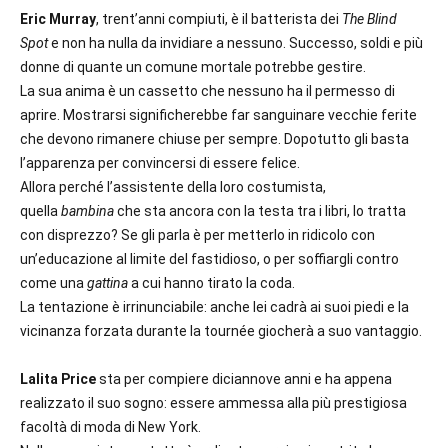
Eric Murray
, trent’anni compiuti, è il batterista dei
The Blind
Spot
e non ha nulla da invidiare a nessuno. Successo, soldi e più
donne di quante un comune mortale potrebbe gestire.
La sua anima è un cassetto che nessuno ha il permesso di
aprire. Mostrarsi significherebbe far sanguinare vecchie ferite
che devono rimanere chiuse per sempre. Dopotutto gli basta
l’apparenza per convincersi di essere felice.
Allora perché l’assistente della loro costumista,
quella
bambina
che sta ancora con la testa tra i libri, lo tratta
con disprezzo? Se gli parla è per metterlo in ridicolo con
un’educazione al limite del fastidioso, o per soffiargli contro
come una
gattina
a cui hanno tirato la coda.
La tentazione è irrinunciabile: anche lei cadrà ai suoi piedi e la
vicinanza forzata durante la tournée giocherà a suo vantaggio.
Lalita Price
sta per compiere diciannove anni e ha appena
realizzato il suo sogno: essere ammessa alla più prestigiosa
facoltà di moda di New York.