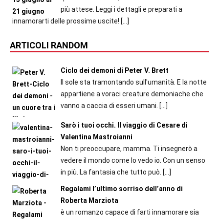
più attese. Leggi i dettagli e preparati a
innamorarti delle prossime uscite!
[…]
ARTICOLI RANDOM
Ciclo dei demoni di Peter V. Brett
Il sole sta tramontando sull'umanità. E la notte
appartiene a voraci creature demoniache che
vanno a caccia di esseri umani.
[…]
Sarò i tuoi occhi. Il viaggio di Cesare di
Valentina Mastroianni
Non ti preoccupare, mamma. Ti insegnerò a
vedere il mondo come lo vedo io. Con un senso
in più. La fantasia che tutto può.
[…]
Regalami l’ultimo sorriso dell’anno di
Roberta Marziota
è un romanzo capace di farti innamorare sia