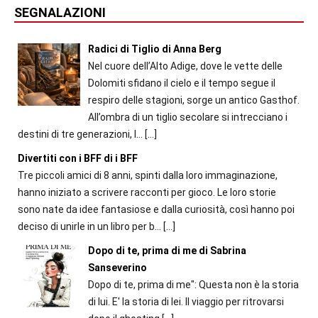
SEGNALAZIONI
Radici di Tiglio di Anna Berg
Nel cuore dell’Alto Adige, dove le vette delle
Dolomiti sfidano il cielo e il tempo segue il
respiro delle stagioni, sorge un antico Gasthof.
All’ombra di un tiglio secolare si intrecciano i
destini di tre generazioni, l...
[…]
Divertiti con i BFF di i BFF
Tre piccoli amici di 8 anni, spinti dalla loro immaginazione,
hanno iniziato a scrivere racconti per gioco. Le loro storie
sono nate da idee fantasiose e dalla curiosità, così hanno poi
deciso di unirle in un libro per b...
[…]
Dopo di te, prima di me di Sabrina
Sanseverino
Dopo di te, prima di me": Questa non è la storia
di lui. E' la storia di lei. Il viaggio per ritrovarsi