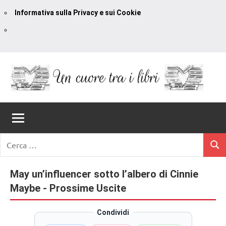
Informativa sulla Privacy e sui Cookie
Vai
al
contenuto
Un
blog
di
Cuore
romanzi
romance
Tra
Ricerca
e
Cerc
per:
I
non
solo.
May un’influencer sotto l’albero di Cinnie
Libri
Recensioni,
Maybe - Prossime Uscite
anteprime,
cover
Condividi
reveal,