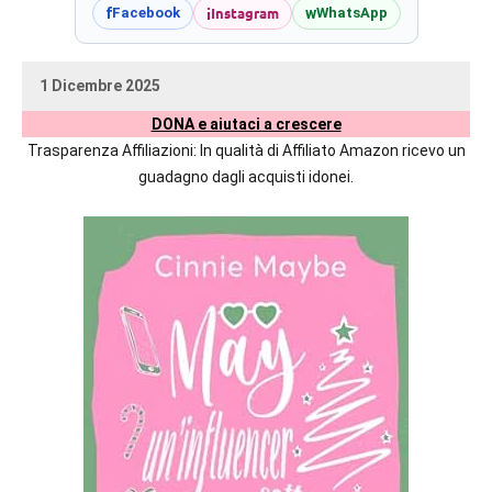
prossime
i
Instagram
f
w
Facebook
WhatsApp
uscite
editoriali
1 Dicembre 2025
delle
uctil_user
Nessun
maggiori
DONA e aiutaci a crescere
commento
autrici
Trasparenza Affiliazioni: In qualità di Affiliato Amazon ricevo un
italiane
guadagno dagli acquisti idonei.
e
straniere.