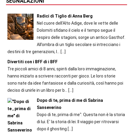
SEGNALAZIONI
Radici di Tiglio di Anna Berg
Nel cuore dell’Alto Adige, dove le vette delle
Dolomiti sfidano il cielo e il tempo segue il
respiro delle stagioni, sorge un antico Gasthof.
All’ombra di un tiglio secolare si intrecciano i
destini di tre generazioni, l...
[…]
Divertiti con i BFF di i BFF
Tre piccoli amici di 8 anni, spinti dalla loro immaginazione,
hanno iniziato a scrivere racconti per gioco. Le loro storie
sono nate da idee fantasiose e dalla curiosità, così hanno poi
deciso di unirle in un libro per b...
[…]
Dopo di te, prima di me di Sabrina
Sanseverino
Dopo di te, prima di me": Questa non è la storia
di lui. E' la storia di lei. Il viaggio per ritrovarsi
dopo il ghosting
[…]