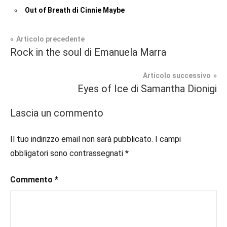
Out of Breath di Cinnie Maybe
Navigazione
Articolo precedente
Tag
Rock in the soul di Emanuela Marra
Contemporary
#blog
,
articoli
Romance
#blogger
,
Articolo successivo
#bloggerlife
,
Eyes of Ice di Samantha Dionigi
Prossime
#book
,
Uscite
#booklover
,
Lascia un commento
#consigliodilettura
,
#ebook
,
Il tuo indirizzo email non sarà pubblicato.
I campi
#inlibreria
,
obbligatori sono contrassegnati
*
#inspiration
,
#instalibri
,
Commento
*
#ioleggo
,
#italianblogger
,
#kindle
,
#leggerechepassione
,