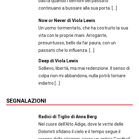
basta quando i demoni del passato
continuano a bussare alla sua porta.
[…]
Now or Never di Viola Lewis
Un uomo tormentato, che ha costruito la sua
vita con le proprie mani. Arrogante,
presuntuoso, bello da far paura, con un
passato che lo influenza.
[…]
Deep di Viola Lewis
Sollievo, libertà, ma mai redenzione. Il senso di
colpa non mi abbandona, nulla potrà tornare
indietro
[…]
SEGNALAZIONI
Radici di Tiglio di Anna Berg
Nel cuore dell’Alto Adige, dove le vette delle
Dolomiti sfidano il cielo e il tempo segue il
respiro delle stagioni, sorge un antico Gasthof.