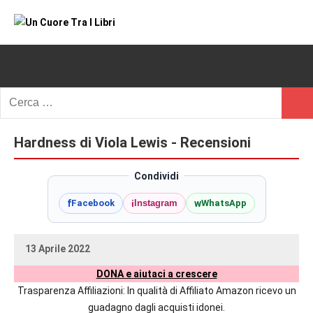
Vai
al
Un
blog
contenuto
di
Cuore
romanzi
romance
Tra
Ricerca
e
Cerc
per:
I
non
solo.
Hardness di Viola Lewis - Recensioni
Libri
Recensioni,
anteprime,
Condividi
cover
f
i
w
Facebook
Instagram
WhatsApp
reveal,
prossime
uscite
13 Aprile 2022
editoriali
uctil_user
Nessun
delle
DONA e aiutaci a crescere
commento
maggiori
Trasparenza Affiliazioni: In qualità di Affiliato Amazon ricevo un
autrici
guadagno dagli acquisti idonei.