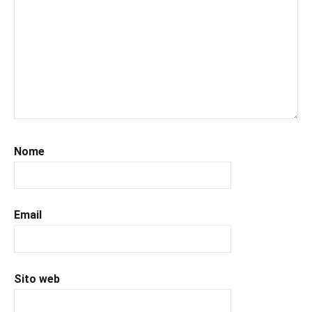
#leggerepervivere
,
#leggeresempre
,
#leggo
,
#libri
,
#libriconsigli
,
#libriromance
,
#recensioni
,
#recensionilibri
,
#romance
,
Nome
#romantic
,
#romanzorosa
,
#uncuoretrailibri
Email
Sito web