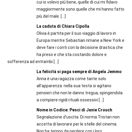
cui io volevo più bene, quelle di cui mi fidavo
maggiormente sono quelle che mi hanno fatto
più del male.
[…]
La caduta di Chiara Cipolla
Olivia è partita per il suo viaggio di lavoro in
Europa mentre Sebastian rimane a New York e
deve fare i conti con la decisione drastica che
ha preso e che sta costando dolore e
sofferenza ad entrambi
[…]
La felicità si paga sempre di Angela Jemmo
Anna è una ragazza come tante solo
all'apparenza: nella sua testa si agitano
pensieri che non le danno tregua, spingendola
a compiere rigidi rituali ossessivi
[…]
Nome in Codice: Pesci di Janie Crouch
Segnalazione d'uscita. Di norma Tristan non
accetta di lavorare per le stelle del cinema.
Non ha tempo da perdere con i loro