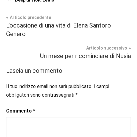
Navigazione
Articolo precedente
Tag
L’occasione di una vita di Elena Santoro
Contemporary
#blog
,
articoli
Genero
Romance
#blogger
,
#bloggerlife
,
Articolo successivo
In
#book
,
Un mese per ricominciare di Nusia
secondo
#booklover
,
piano
#consigliodilettura
,
Lascia un commento
#ebook
,
Recensioni
#inlibreria
,
Il tuo indirizzo email non sarà pubblicato.
I campi
#inspiration
,
obbligatori sono contrassegnati
*
#instalibri
,
#ioleggo
,
Commento
*
#italianblogger
,
#kindle
,
#leggerechepassione
,
#leggerelibri
,