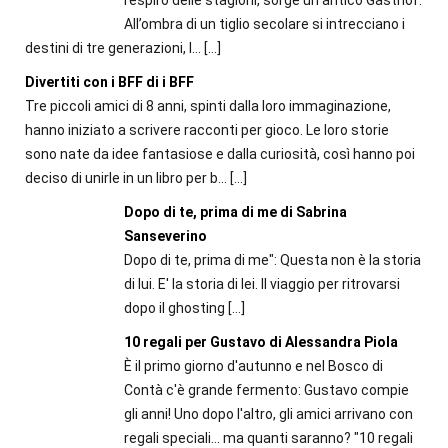
All’ombra di un tiglio secolare si intrecciano i
destini di tre generazioni, l...
[…]
Divertiti con i BFF di i BFF
Tre piccoli amici di 8 anni, spinti dalla loro immaginazione,
hanno iniziato a scrivere racconti per gioco. Le loro storie
sono nate da idee fantasiose e dalla curiosità, così hanno poi
deciso di unirle in un libro per b...
[…]
Dopo di te, prima di me di Sabrina
Sanseverino
Dopo di te, prima di me": Questa non è la storia
di lui. E' la storia di lei. Il viaggio per ritrovarsi
dopo il ghosting
[…]
10 regali per Gustavo di Alessandra Piola
È il primo giorno d'autunno e nel Bosco di
Contà c'è grande fermento: Gustavo compie
gli anni! Uno dopo l'altro, gli amici arrivano con
regali speciali... ma quanti saranno? "10 regali