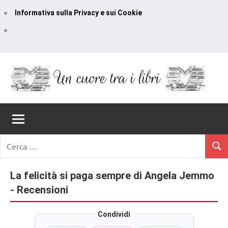
Informativa sulla Privacy e sui Cookie
Vai
al
contenuto
Un
blog
di
Cuore
romanzi
romance
Tra
Ricerca
e
Cerc
per:
I
non
solo.
La felicità si paga sempre di Angela Jemmo
Libri
Recensioni,
- Recensioni
anteprime,
cover
Condividi
reveal,