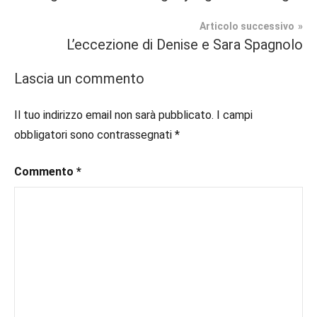
#blog
,
articoli
Romance
#blogger
,
Articolo successivo
#bloggerlife
,
L’eccezione di Denise e Sara Spagnolo
In
#book
,
secondo
#booklover
,
Lascia un commento
piano
#consigliodilettura
,
#ebook
,
Il tuo indirizzo email non sarà pubblicato.
I campi
Recensioni
#inlibreria
,
obbligatori sono contrassegnati
*
#inspiration
,
#instalibri
,
Commento
*
#ioleggo
,
#italianblogger
,
#kindle
,
#leggerechepassione
,
#leggerelibri
,
#leggerepervivere
,
#leggeresempre
,
#leggo
,
#libri
,