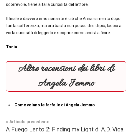
scorrevole, tiene alta la curiosità del lettore.
Il finale è davvero emozionante è ciò che Anna si merita dopo
tanta sofferenza, ma ora basta non posso dire di più, lascio a
voi la curiosità di leggerlo e scoprire come andrà a finire.
Tonia
Altre recensioni dei libri di
Angela Jemmo
Come volano le farfalle di Angela Jemmo
Navigazione
Articolo precedente
Tag
A Fuego Lento 2: Finding my Light di A.D. Viga
Contemporary