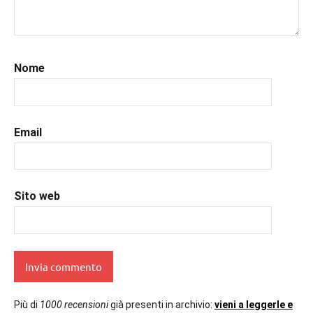
#libriconsigli
,
#libriromance
,
#recensioni
,
#recensionilibri
,
Nome
#romance
,
#romantic
,
#romanzorosa
,
#uncuoretrailibri
Email
Sito web
Più di
1000 recensioni
già presenti in archivio:
vieni a leggerle e