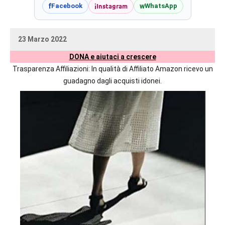
prossime
i
Instagram
f
w
Facebook
WhatsApp
uscite
editoriali
23 Marzo 2022
delle
uctil_user
Nessun
maggiori
DONA e aiutaci a crescere
commento
autrici
Trasparenza Affiliazioni: In qualità di Affiliato Amazon ricevo un
italiane
guadagno dagli acquisti idonei.
e
straniere.