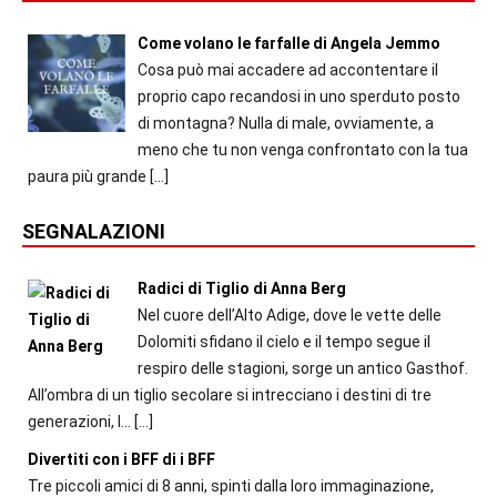
Come volano le farfalle di Angela Jemmo
Cosa può mai accadere ad accontentare il
proprio capo recandosi in uno sperduto posto
di montagna? Nulla di male, ovviamente, a
meno che tu non venga confrontato con la tua
paura più grande
[…]
SEGNALAZIONI
Radici di Tiglio di Anna Berg
Nel cuore dell’Alto Adige, dove le vette delle
Dolomiti sfidano il cielo e il tempo segue il
respiro delle stagioni, sorge un antico Gasthof.
All’ombra di un tiglio secolare si intrecciano i destini di tre
generazioni, l...
[…]
Divertiti con i BFF di i BFF
Tre piccoli amici di 8 anni, spinti dalla loro immaginazione,