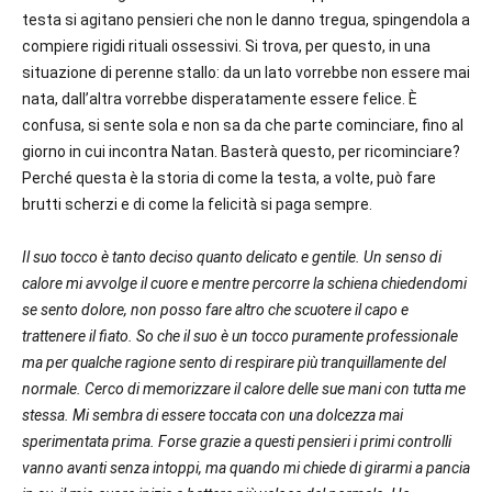
testa si agitano pensieri che non le danno tregua, spingendola a
compiere rigidi rituali ossessivi. Si trova, per questo, in una
situazione di perenne stallo: da un lato vorrebbe non essere mai
nata, dall’altra vorrebbe disperatamente essere felice. È
confusa, si sente sola e non sa da che parte cominciare, fino al
giorno in cui incontra Natan. Basterà questo, per ricominciare?
Perché questa è la storia di come la testa, a volte, può fare
brutti scherzi e di come la felicità si paga sempre.
Il suo tocco è tanto deciso quanto delicato e gentile. Un senso di
calore mi avvolge il cuore e mentre percorre la schiena chiedendomi
se sento dolore, non posso fare altro che scuotere il capo e
trattenere il fiato. So che il suo è un tocco puramente professionale
ma per qualche ragione sento di respirare più tranquillamente del
normale. Cerco di memorizzare il calore delle sue mani con tutta me
stessa. Mi sembra di essere toccata con una dolcezza mai
sperimentata prima. Forse grazie a questi pensieri i primi controlli
vanno avanti senza intoppi, ma quando mi chiede di girarmi a pancia