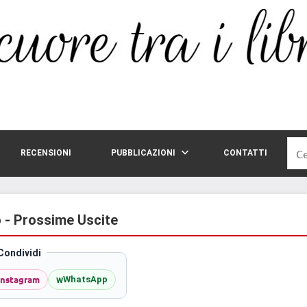
Rice
RECENSIONI
PUBBLICAZIONI
CONTATTI
per:
o - Prossime Uscite
Condividi
Instagram
w
WhatsApp