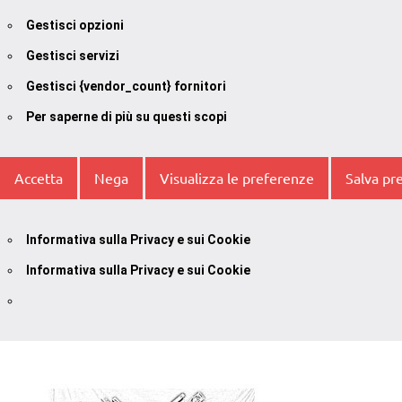
Gestisci opzioni
Gestisci servizi
Gestisci {vendor_count} fornitori
Per saperne di più su questi scopi
Accetta
Nega
Visualizza le preferenze
Salva pr
Informativa sulla Privacy e sui Cookie
Informativa sulla Privacy e sui Cookie
Vai
al
contenuto