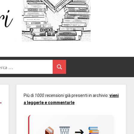
Un
blog
di
Cuore
romanzi
romance
e
Tra
non
rca
solo.
Cerca
I
Recensioni,
anteprime,
Libri
cover
Più di
1000 recensioni
già presenti in archivio:
vieni
reveal,
a leggerle e commentarle
prossime
uscite
editoriali
delle