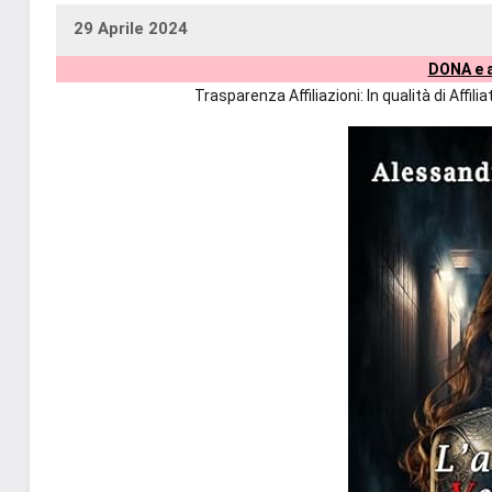
29 Aprile 2024
uctil_user
Nessun
DONA e a
commento
Trasparenza Affiliazioni: In qualità di Affi