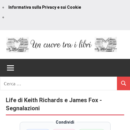
Informativa sulla Privacy e sui Cookie
Vai
al
contenuto
Un
blog
di
Cuore
romanzi
romance
Tra
Ricerca
e
Cerc
per:
I
non
solo.
Life di Keith Richards e James Fox -
Libri
Recensioni,
Segnalazioni
anteprime,
cover
Condividi
reveal,