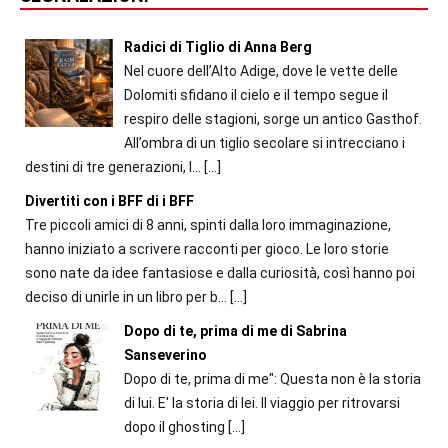
Radici di Tiglio di Anna Berg
Nel cuore dell’Alto Adige, dove le vette delle
Dolomiti sfidano il cielo e il tempo segue il
respiro delle stagioni, sorge un antico Gasthof.
All’ombra di un tiglio secolare si intrecciano i
destini di tre generazioni, l...
[…]
Divertiti con i BFF di i BFF
Tre piccoli amici di 8 anni, spinti dalla loro immaginazione,
hanno iniziato a scrivere racconti per gioco. Le loro storie
sono nate da idee fantasiose e dalla curiosità, così hanno poi
deciso di unirle in un libro per b...
[…]
Dopo di te, prima di me di Sabrina
Sanseverino
Dopo di te, prima di me": Questa non è la storia
di lui. E' la storia di lei. Il viaggio per ritrovarsi
dopo il ghosting
[…]