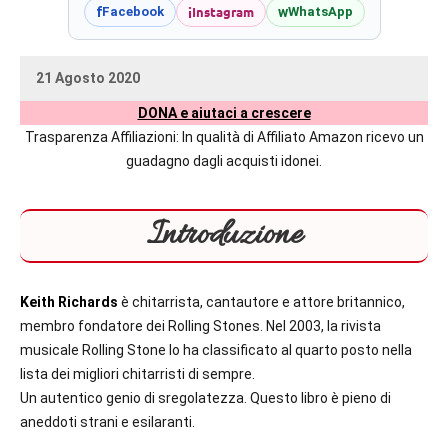
prossime
i
Instagram
f
w
Facebook
WhatsApp
uscite
editoriali
21 Agosto 2020
delle
uctil_user
Nessun
maggiori
DONA e aiutaci a crescere
commento
autrici
Trasparenza Affiliazioni: In qualità di Affiliato Amazon ricevo un
italiane
guadagno dagli acquisti idonei.
e
straniere.
Introduzione
Keith Richards
è chitarrista, cantautore e attore britannico,
membro fondatore dei Rolling Stones. Nel 2003, la rivista
musicale Rolling Stone lo ha classificato al quarto posto nella
lista dei migliori chitarristi di sempre.
Un autentico genio di sregolatezza. Questo libro è pieno di
aneddoti strani e esilaranti.