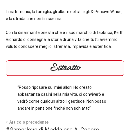
Il matrimonio, la famiglia, gli album solisti e gli X-Pensive Winos,
e la strada che non finisce mai.
Con la disarmante onestà che è il suo marchio di fabbrica, Keith
Richards ci consegna la storia di una vita che tutti avremmo
voluto conoscere meglio, sfrenata, impavida e autentica.
Estratto
“Posso riposare sui miei allori. Ho creato
abbastanza casini nella mia vita, ci conviverò e
vedrò come qualcun altro il gestisce. Non posso
andare in pensione finché non schiatto”
Navigazione
Articolo precedente
Tag
#Gamerlove di Maddalena A. Cecere