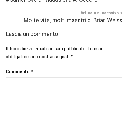
Narrativa
biografia
,
articoli
keithrichards
,
Articolo successivo
Segnalazioni
rock
Molte vite, molti maestri di Brian Weiss
Lascia un commento
Il tuo indirizzo email non sarà pubblicato.
I campi
obbligatori sono contrassegnati
*
Commento
*