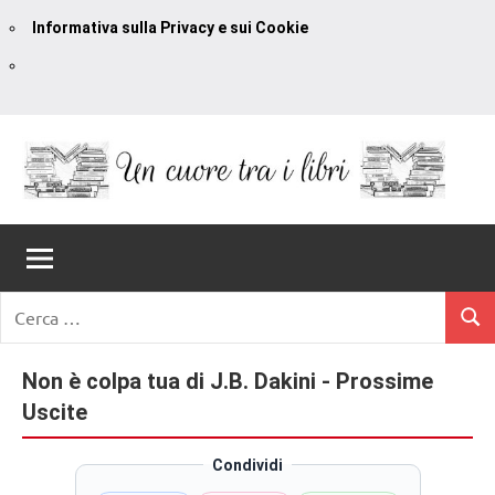
Informativa sulla Privacy e sui Cookie
Vai
al
contenuto
Un
blog
di
Cuore
romanzi
romance
Tra
Ricerca
e
Cerc
per:
I
non
solo.
Non è colpa tua di J.B. Dakini - Prossime
Libri
Recensioni,
Uscite
anteprime,
cover
Condividi
reveal,