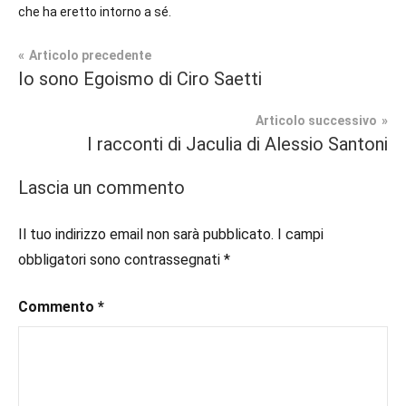
che ha eretto intorno a sé.
Navigazione
Articolo precedente
Tag
Io sono Egoismo di Ciro Saetti
Contemporary
#blog
,
articoli
Romance
#blogger
,
Articolo successivo
#bloggerlife
,
I racconti di Jaculia di Alessio Santoni
Prossime
#book
,
Uscite
#booklover
,
Lascia un commento
#consigliodilettura
,
#ebook
,
Il tuo indirizzo email non sarà pubblicato.
I campi
#inlibreria
,
obbligatori sono contrassegnati
*
#inspiration
,
#instalibri
,
Commento
*
#ioleggo
,
#italianblogger
,
#kindle
,
#leggerechepassione
,
#leggerelibri
,