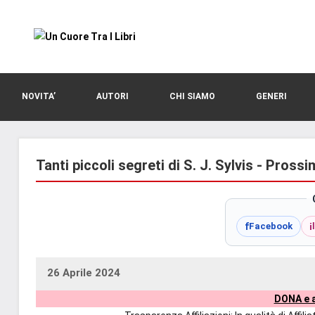
Vai
al
contenuto
blog
Un
di
romanzi
Cuore
NOVITA’
AUTORI
CHI SIAMO
GENERI
romance
e
Tra
non
solo.
Tanti piccoli segreti di S. J. Sylvis - Pross
I
Recensioni,
anteprime,
Libri
cover
f
i
Facebook
reveal,
prossime
uscite
26 Aprile 2024
uctil_user
Nessun
editoriali
DONA e a
commento
delle