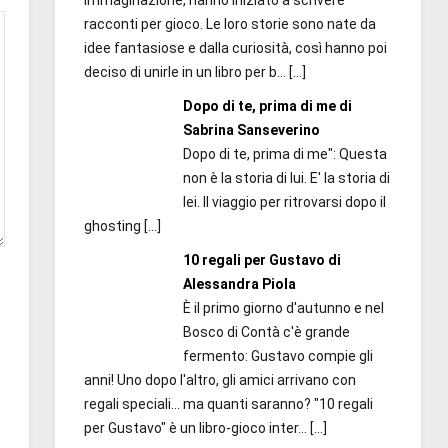
immaginazione, hanno iniziato a scrivere
racconti per gioco. Le loro storie sono nate da
idee fantasiose e dalla curiosità, così hanno poi
deciso di unirle in un libro per b...
[…]
Dopo di te, prima di me di
Sabrina Sanseverino
Dopo di te, prima di me": Questa
non è la storia di lui. E' la storia di
lei. Il viaggio per ritrovarsi dopo il
ghosting
[…]
10 regali per Gustavo di
Alessandra Piola
È il primo giorno d'autunno e nel
Bosco di Contà c'è grande
fermento: Gustavo compie gli
anni! Uno dopo l'altro, gli amici arrivano con
regali speciali... ma quanti saranno? "10 regali
per Gustavo" è un libro-gioco inter...
[…]