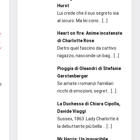
Hurst
Lui crede che il suo segreto sia
al sicuro. Ma lei cono...
[…]
Heart on fire. Anime incatenate
di Charlotte Rose
Dietro quel fascino da cattivo
ragazzo, nasconde un bag...
[…]
Pioggia di Oleandri di Stefanie
Gerstenberger
Se amate i romanzi familiari
o
ricchi di emozioni, segret...
[…]
La Duchessa di Chiara Cipolla,
Davide Viaggi
Sussex, 1863 .Lady Charlotte è
la debuttante più bella ...
[…]
Mr Harris: Un inguaribile