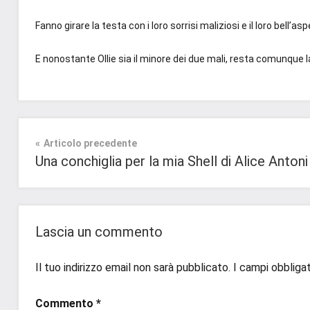
Fanno girare la testa con i loro sorrisi maliziosi e il loro bell’as
E nonostante Ollie sia il minore dei due mali, resta comunque l
Tag
Contemporary
#blog
,
Romance
Navigazione
Articolo precedente
#blogger
,
Una conchiglia per la mia Shell di Alice Antoni
#bloggerlife
,
Prossime
articoli
#book
,
Uscite
#booklover
,
#consigliodilettura
,
Lascia un commento
#ebook
,
#inlibreria
,
Il tuo indirizzo email non sarà pubblicato.
I campi obbliga
#inspiration
,
#instalibri
,
Commento
*
#ioleggo
,