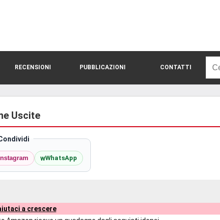
Rice
RECENSIONI
PUBBLICAZIONI
CONTATTI
per:
ime Uscite
Condividi
w
Instagram
WhatsApp
iutaci a crescere