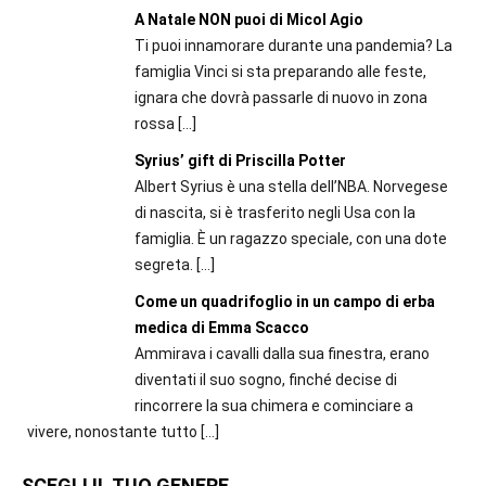
A Natale NON puoi di Micol Agio
Ti puoi innamorare durante una pandemia? La
famiglia Vinci si sta preparando alle feste,
ignara che dovrà passarle di nuovo in zona
rossa
[…]
Syrius’ gift di Priscilla Potter
Albert Syrius è una stella dell’NBA. Norvegese
di nascita, si è trasferito negli Usa con la
famiglia. È un ragazzo speciale, con una dote
segreta.
[…]
Come un quadrifoglio in un campo di erba
medica di Emma Scacco
Ammirava i cavalli dalla sua finestra, erano
diventati il suo sogno, finché decise di
rincorrere la sua chimera e cominciare a
vivere, nonostante tutto
[…]
SCEGLI IL TUO GENERE