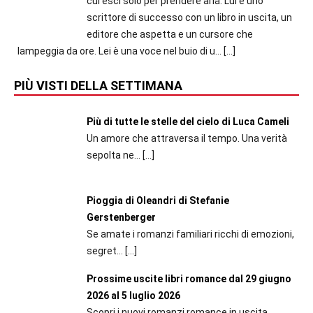
cui esci solo per prendere aria. Lui è uno
scrittore di successo con un libro in uscita, un
editore che aspetta e un cursore che
lampeggia da ore. Lei è una voce nel buio di u...
[…]
PIÙ VISTI DELLA SETTIMANA
Più di tutte le stelle del cielo di Luca Cameli
Un amore che attraversa il tempo. Una verità
sepolta ne...
[…]
Pioggia di Oleandri di Stefanie
Gerstenberger
Se amate i romanzi familiari ricchi di emozioni,
segret...
[…]
Prossime uscite libri romance dal 29 giugno
2026 al 5 luglio 2026
Scopri i nuovi romanzi romance in uscita