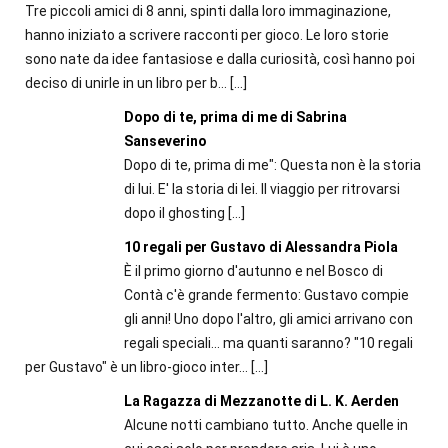
Tre piccoli amici di 8 anni, spinti dalla loro immaginazione,
hanno iniziato a scrivere racconti per gioco. Le loro storie
sono nate da idee fantasiose e dalla curiosità, così hanno poi
deciso di unirle in un libro per b...
[…]
Dopo di te, prima di me di Sabrina
Sanseverino
Dopo di te, prima di me": Questa non è la storia
di lui. E' la storia di lei. Il viaggio per ritrovarsi
dopo il ghosting
[…]
10 regali per Gustavo di Alessandra Piola
È il primo giorno d'autunno e nel Bosco di
Contà c'è grande fermento: Gustavo compie
gli anni! Uno dopo l'altro, gli amici arrivano con
regali speciali... ma quanti saranno? "10 regali
per Gustavo" è un libro-gioco inter...
[…]
La Ragazza di Mezzanotte di L. K. Aerden
Alcune notti cambiano tutto. Anche quelle in