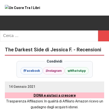
Vai
al
Un
blog
contenuto
di
Cuore
romanzi
romance
Tra
Ricerca
e
Cerc
per:
I
non
solo.
The Darkest Side di Jessica F. - Recensioni
Libri
Recensioni,
anteprime,
Condividi
cover
f
i
w
Facebook
Instagram
WhatsApp
reveal,
prossime
uscite
14 Gennaio 2021
editoriali
uctil_user
Nessun
delle
DONA e aiutaci a crescere
commento
maggiori
Trasparenza Affiliazioni: In qualità di Affiliato Amazon ricevo un
autrici
guadagno dagli acquisti idonei.