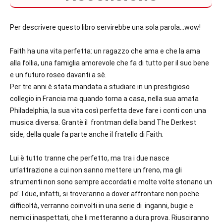
Per descrivere questo libro servirebbe una sola parola…wow!
Faith ha una vita perfetta: un ragazzo che ama e che la ama
alla follia, una famiglia amorevole che fa di tutto per il suo bene
e un futuro roseo davanti a sè.
Per tre anni è stata mandata a studiare in un prestigioso
collegio in Francia ma quando torna a casa, nella sua amata
Philadelphia, la sua vita così perfetta deve fare i conti con una
musica diversa. Grantè il frontman della band The Derkest
side, della quale fa parte anche il fratello di Faith.
Lui è tutto tranne che perfetto, ma tra i due nasce
un’attrazione a cui non sanno mettere un freno, ma gli
strumenti non sono sempre accordati e molte volte stonano un
po’. I due, infatti, si troveranno a dover affrontare non poche
difficoltà, verranno coinvolti in una serie di inganni, bugie e
nemici inaspettati, che li metteranno a dura prova. Riusciranno