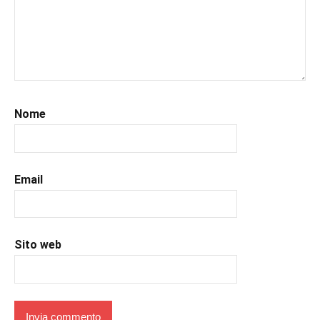
#recensionilibri
,
#romance
,
#romantic
,
#romanzorosa
,
#scrittoriitaliani
,
#uncuoretrailibri
Nome
Email
Sito web