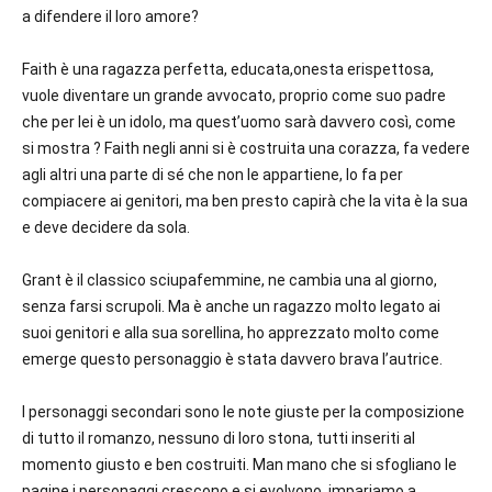
a difendere il loro amore?
Faith è una ragazza perfetta, educata,onesta erispettosa,
vuole diventare un grande avvocato, proprio come suo padre
che per lei è un idolo, ma quest’uomo sarà davvero così, come
si mostra ? Faith negli anni si è costruita una corazza, fa vedere
agli altri una parte di sé che non le appartiene, lo fa per
compiacere ai genitori, ma ben presto capirà che la vita è la sua
e deve decidere da sola.
Grant è il classico sciupafemmine, ne cambia una al giorno,
senza farsi scrupoli. Ma è anche un ragazzo molto legato ai
suoi genitori e alla sua sorellina, ho apprezzato molto come
emerge questo personaggio è stata davvero brava l’autrice.
I personaggi secondari sono le note giuste per la composizione
di tutto il romanzo, nessuno di loro stona, tutti inseriti al
momento giusto e ben costruiti. Man mano che si sfogliano le
pagine i personaggi crescono e si evolvono, impariamo a