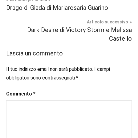
Navigazione
Tag
Drago di Giada di Mariarosaria Guarino
Contemporary
#blog
,
articoli
Romance
#blogger
,
Articolo successivo
#booklover
,
Dark Desire di Victory Storm e Melissa
Recensioni
#ebook
,
Castello
#inlibreria
,
#instalibri
,
Lascia un commento
#ioleggo
,
#italianblogger
,
Il tuo indirizzo email non sarà pubblicato.
I campi
#italianwriter
,
obbligatori sono contrassegnati
*
#kindle
,
#leggerechepassione
,
Commento
*
#leggo
,
#libri
,
#libriconsigliati
,
#libridaleggere
,
#libriromance
,
#recensioni
,