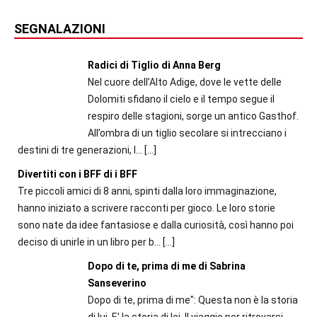
SEGNALAZIONI
Radici di Tiglio di Anna Berg
Nel cuore dell’Alto Adige, dove le vette delle
Dolomiti sfidano il cielo e il tempo segue il
respiro delle stagioni, sorge un antico Gasthof.
All’ombra di un tiglio secolare si intrecciano i
destini di tre generazioni, l...
[…]
Divertiti con i BFF di i BFF
Tre piccoli amici di 8 anni, spinti dalla loro immaginazione,
hanno iniziato a scrivere racconti per gioco. Le loro storie
sono nate da idee fantasiose e dalla curiosità, così hanno poi
deciso di unirle in un libro per b...
[…]
Dopo di te, prima di me di Sabrina
Sanseverino
Dopo di te, prima di me": Questa non è la storia
di lui. E' la storia di lei. Il viaggio per ritrovarsi