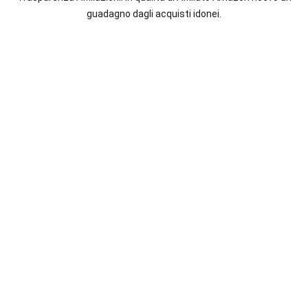
italiane
guadagno dagli acquisti idonei.
e
straniere.