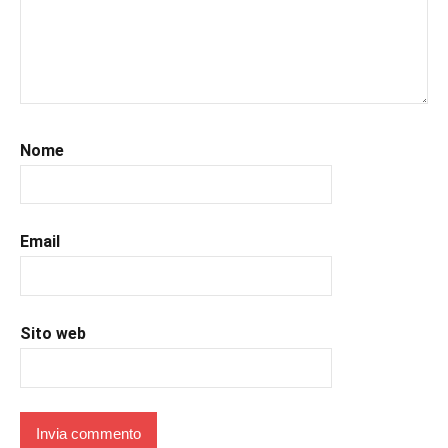
#leggo
,
#libri
,
#libriconsigli
,
#prossimeuscite
,
#prossimeuscitelibri
,
#uncuoretrailibri
Nome
Email
Sito web