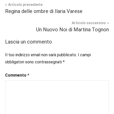
Navigazione
Articolo precedente
Tag
Regina delle ombre di Ilaria Varese
Prossime
#blog
,
articoli
Uscite
#blogger
,
Articolo successivo
#bloggerlife
,
Un Nuovo Noi di Martina Tognon
Narrativa
#book
,
#booklover
,
Lascia un commento
#consigliodilettura
,
#ebook
,
Il tuo indirizzo email non sarà pubblicato.
I campi
#inlibreria
,
obbligatori sono contrassegnati
*
#inspiration
,
#instalibri
,
Commento
*
#ioleggo
,
#italianblogger
,
#kindle
,
#leggerechepassione
,
#leggerelibri
,
#leggerepervivere
,
#leggeresempre
,