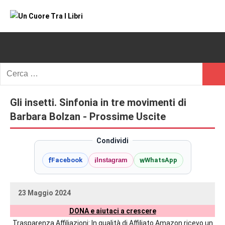
Vai
al
Un
blog
contenuto
di
Cuore
romanzi
romance
Tra
Ricerca
e
Cerc
per:
I
non
solo.
Gli insetti. Sinfonia in tre movimenti di
Libri
Recensioni,
Barbara Bolzan - Prossime Uscite
anteprime,
cover
Condividi
reveal,
f
i
w
Facebook
Instagram
WhatsApp
prossime
uscite
editoriali
23 Maggio 2024
delle
uctil_user
Nessun
maggiori
DONA e aiutaci a crescere
commento
autrici
Trasparenza Affiliazioni: In qualità di Affiliato Amazon ricevo un