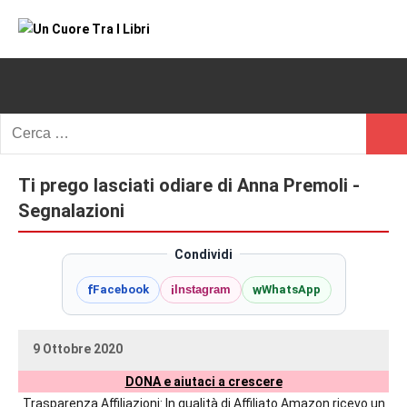
Vai
al
Un
blog
contenuto
di
Cuore
romanzi
romance
Tra
Ricerca
e
Cerc
per:
I
non
solo.
Ti prego lasciati odiare di Anna Premoli -
Libri
Recensioni,
Segnalazioni
anteprime,
cover
Condividi
reveal,
f
i
w
Facebook
Instagram
WhatsApp
prossime
uscite
editoriali
9 Ottobre 2020
delle
uctil_user
Nessun
maggiori
DONA e aiutaci a crescere
commento
autrici
Trasparenza Affiliazioni: In qualità di Affiliato Amazon ricevo un