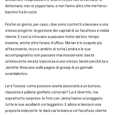
detestano, non si sopportano, e non fanno altro che mettersi i
bastoni fra le ruote.
Finché un giorno, per caso, i due sono costretti a lavorare a uno
stesso progetto: la gestione dei capitali di un facoltoso e nobile
cliente. E così si ritrovano a passare molto del loro tempo
insieme, anche oltre l’orario d’ufficio. Ma Ian è lo scapolo più
affascinante, ricco e ambito di tutta Londra e le sue
accompagnatrici non passano mai inosservate: basta
un’innocente serata trascorsa a uno stesso tavolo perché lui e
Jennifer finiscano sulle pagine di gossip di un giornale
scandalistico.
Lei è furiosa: come possono averla associata a un borioso,
classista e pallone gonfiato come Ian? Lui è divertito, ma
soprattutto sorpreso: le foto con Jenny hanno scoraggiato
tutte le sue assillanti corteggiatrici. E allora si lancia in una
proposta indecente: le darà carta bianca col facoltoso cliente