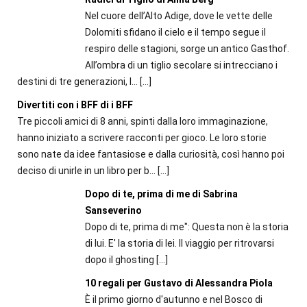
Nel cuore dell’Alto Adige, dove le vette delle
Dolomiti sfidano il cielo e il tempo segue il
respiro delle stagioni, sorge un antico Gasthof.
All’ombra di un tiglio secolare si intrecciano i
destini di tre generazioni, l...
[…]
Divertiti con i BFF di i BFF
Tre piccoli amici di 8 anni, spinti dalla loro immaginazione,
hanno iniziato a scrivere racconti per gioco. Le loro storie
sono nate da idee fantasiose e dalla curiosità, così hanno poi
deciso di unirle in un libro per b...
[…]
Dopo di te, prima di me di Sabrina
Sanseverino
Dopo di te, prima di me": Questa non è la storia
di lui. E' la storia di lei. Il viaggio per ritrovarsi
dopo il ghosting
[…]
10 regali per Gustavo di Alessandra Piola
È il primo giorno d'autunno e nel Bosco di