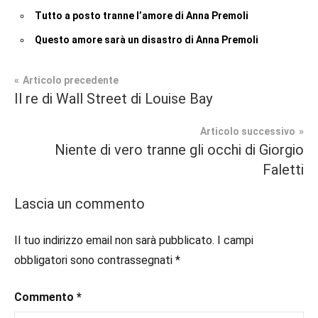
Tutto a posto tranne l’amore di Anna Premoli
Questo amore sarà un disastro di Anna Premoli
Navigazione
Articolo precedente
Tag
Il re di Wall Street di Louise Bay
Contemporary
#bookstagram
,
articoli
Romance
#ioleggorosa
,
Articolo successivo
#italianblogger
,
Niente di vero tranne gli occhi di Giorgio
Segnalazioni
chicklit
,
Faletti
leggereovunque
Lascia un commento
Il tuo indirizzo email non sarà pubblicato.
I campi
obbligatori sono contrassegnati
*
Commento
*