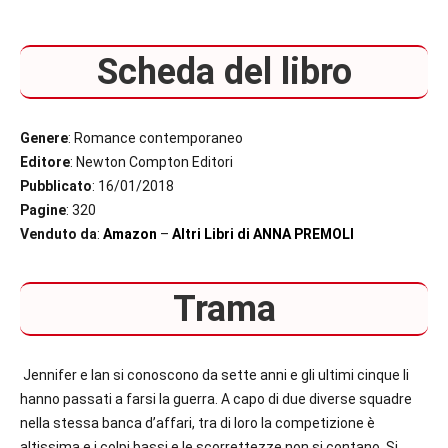
Scheda del libro
Genere
: Romance contemporaneo
Editore
: Newton Compton Editori
Pubblicato
: 16/01/2018
Pagine
: 320
Venduto da
:
Amazon
–
Altri Libri di ANNA PREMOLI
Trama
Jennifer e Ian si conoscono da sette anni e gli ultimi cinque li
hanno passati a farsi la guerra. A capo di due diverse squadre
nella stessa banca d’affari, tra di loro la competizione è
altissima e i colpi bassi e le scorrettezze non si contano. Si