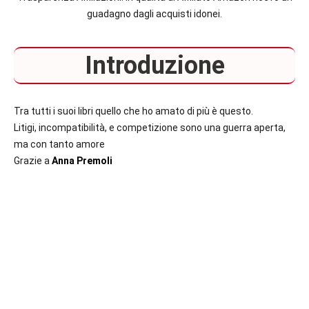
italiane
guadagno dagli acquisti idonei.
e
straniere.
Introduzione
Tra tutti i suoi libri quello che ho amato di più è questo.
Litigi, incompatibilità, e competizione sono una guerra aperta,
ma con tanto amore
Grazie a
Anna Premoli