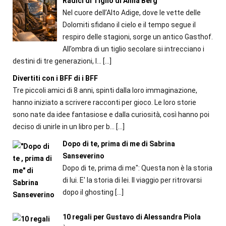
Radici di Tiglio di Anna Berg
Nel cuore dell’Alto Adige, dove le vette delle
Dolomiti sfidano il cielo e il tempo segue il
respiro delle stagioni, sorge un antico Gasthof.
All’ombra di un tiglio secolare si intrecciano i
destini di tre generazioni, l...
[…]
Divertiti con i BFF di i BFF
Tre piccoli amici di 8 anni, spinti dalla loro immaginazione,
hanno iniziato a scrivere racconti per gioco. Le loro storie
sono nate da idee fantasiose e dalla curiosità, così hanno poi
deciso di unirle in un libro per b...
[…]
Dopo di te, prima di me di Sabrina
Sanseverino
Dopo di te, prima di me": Questa non è la storia
di lui. E' la storia di lei. Il viaggio per ritrovarsi
dopo il ghosting
[…]
10 regali per Gustavo di Alessandra Piola