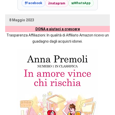
prossime
i
Instagram
f
w
Facebook
WhatsApp
uscite
editoriali
8 Maggio 2023
delle
uctil_user
Nessun
maggiori
DONA e aiutaci a crescere
commento
autrici
Trasparenza Affiliazioni: In qualità di Affiliato Amazon ricevo un
italiane
guadagno dagli acquisti idonei.
e
straniere.