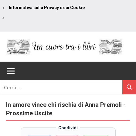
Informativa sulla Privacy e sui Cookie
Vai
al
contenuto
Un
blog
di
Cuore
romanzi
romance
Tra
Ricerca
e
Cerc
per:
I
non
solo.
In amore vince chi rischia di Anna Premoli -
Libri
Recensioni,
Prossime Uscite
anteprime,
cover
Condividi
reveal,