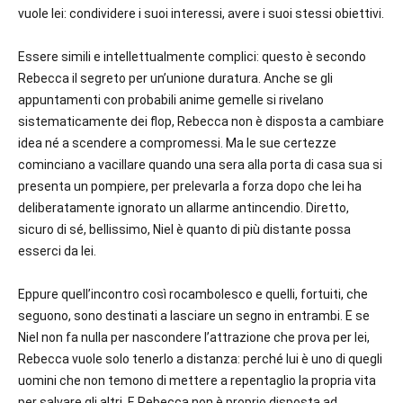
vuole lei: condividere i suoi interessi, avere i suoi stessi obiettivi.
Essere simili e intellettualmente complici: questo è secondo
Rebecca il segreto per un’unione duratura. Anche se gli
appuntamenti con probabili anime gemelle si rivelano
sistematicamente dei flop, Rebecca non è disposta a cambiare
idea né a scendere a compromessi. Ma le sue certezze
cominciano a vacillare quando una sera alla porta di casa sua si
presenta un pompiere, per prelevarla a forza dopo che lei ha
deliberatamente ignorato un allarme antincendio. Diretto,
sicuro di sé, bellissimo, Niel è quanto di più distante possa
esserci da lei.
Eppure quell’incontro così rocambolesco e quelli, fortuiti, che
seguono, sono destinati a lasciare un segno in entrambi. E se
Niel non fa nulla per nascondere l’attrazione che prova per lei,
Rebecca vuole solo tenerlo a distanza: perché lui è uno di quegli
uomini che non temono di mettere a repentaglio la propria vita
per salvare gli altri. E Rebecca non è proprio disposta ad