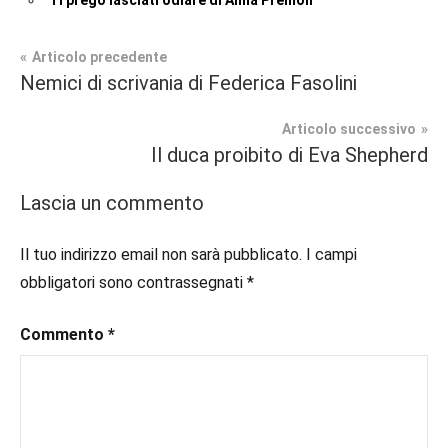
Ti prego lasciati odiare di Anna Premoli
Navigazione
Articolo precedente
Tag
Nemici di scrivania di Federica Fasolini
Contemporary
#blog
,
articoli
Romance
#blogger
,
Articolo successivo
#bloggerlife
,
Il duca proibito di Eva Shepherd
Prossime
#book
,
Uscite
#booklover
,
Lascia un commento
#consigliodilettura
,
#ebook
,
Il tuo indirizzo email non sarà pubblicato.
I campi
#inlibreria
,
obbligatori sono contrassegnati
*
#inspiration
,
#instalibri
,
Commento
*
#ioleggo
,
#italianblogger
,
#kindle
,
#leggerechepassione
,
#leggerelibri
,