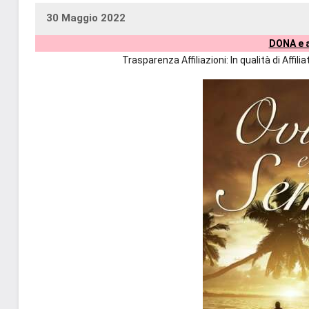
30 Maggio 2022
uctil_user
Nessun
DONA e a
commento
Trasparenza Affiliazioni: In qualità di Affi