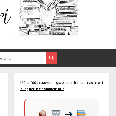
Un
blog
di
Cuore
romanzi
romance
e
Tra
non
rca
solo.
Cerca
I
Recensioni,
anteprime,
Libri
cover
Più di
1000 recensioni
già presenti in archivio:
vieni
reveal,
a leggerle e commentarle
prossime
uscite
editoriali
delle