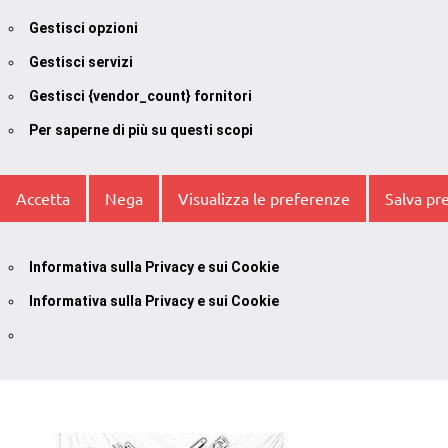
Gestisci opzioni
Gestisci servizi
Gestisci {vendor_count} fornitori
Per saperne di più su questi scopi
Accetta
Nega
Visualizza le preferenze
Salva pr
Informativa sulla Privacy e sui Cookie
Informativa sulla Privacy e sui Cookie
Vai
al
contenuto