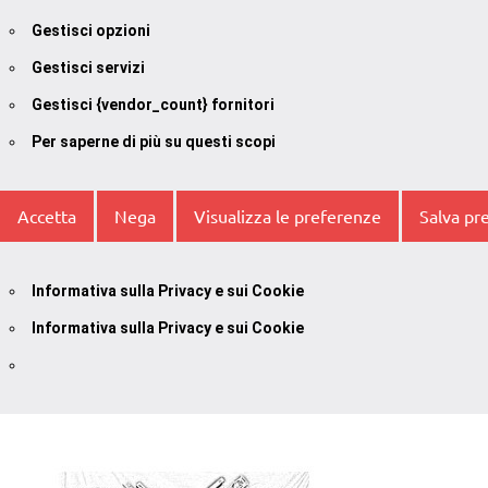
Gestisci opzioni
Gestisci servizi
Gestisci {vendor_count} fornitori
Per saperne di più su questi scopi
Accetta
Nega
Visualizza le preferenze
Salva pr
Informativa sulla Privacy e sui Cookie
Informativa sulla Privacy e sui Cookie
Vai
al
contenuto