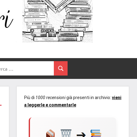
Un
blog
di
Cuore
romanzi
romance
e
Tra
non
rca
solo.
Cerca
I
Recensioni,
anteprime,
Libri
cover
Più di
1000 recensioni
già presenti in archivio:
vieni
reveal,
a leggerle e commentarle
prossime
uscite
editoriali
delle