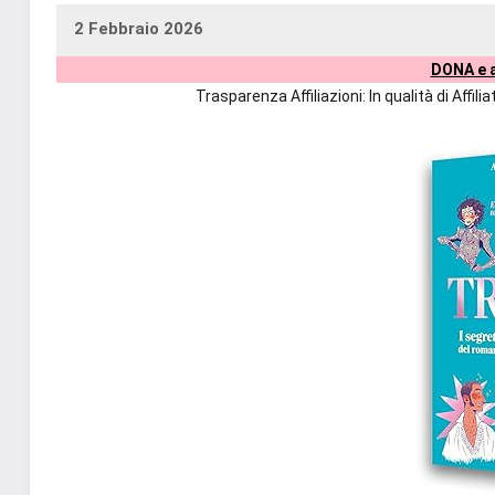
2 Febbraio 2026
uctil_user
Nessun
DONA e a
commento
Trasparenza Affiliazioni: In qualità di Affi